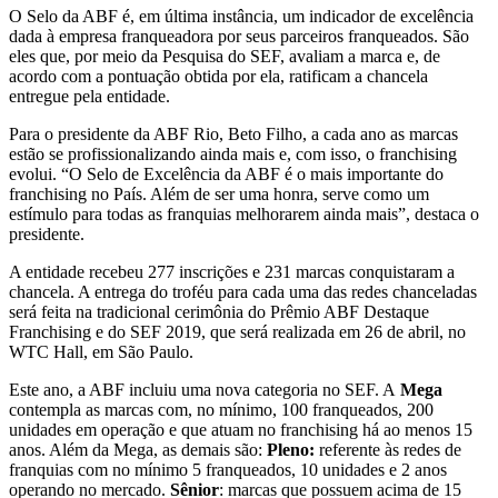
O Selo da ABF é, em última instância, um indicador de excelência
dada à empresa franqueadora por seus parceiros franqueados. São
eles que, por meio da Pesquisa do SEF, avaliam a marca e, de
acordo com a pontuação obtida por ela, ratificam a chancela
entregue pela entidade.
Para o presidente da ABF Rio, Beto Filho, a cada ano as marcas
estão se profissionalizando ainda mais e, com isso, o franchising
evolui. “O Selo de Excelência da ABF é o mais importante do
franchising no País. Além de ser uma honra, serve como um
estímulo para todas as franquias melhorarem ainda mais”, destaca o
presidente.
A entidade recebeu 277 inscrições e 231 marcas conquistaram a
chancela. A entrega do troféu para cada uma das redes chanceladas
será feita na tradicional cerimônia do Prêmio ABF Destaque
Franchising e do SEF 2019, que será realizada em 26 de abril, no
WTC Hall, em São Paulo.
Este ano, a ABF incluiu uma nova categoria no SEF. A
Mega
contempla as marcas com, no mínimo, 100 franqueados, 200
unidades em operação e que atuam no franchising há ao menos 15
anos. Além da Mega, as demais são:
Pleno:
referente às redes de
franquias com no mínimo 5 franqueados, 10 unidades e 2 anos
operando no mercado.
Sênior
: marcas que possuem acima de 15