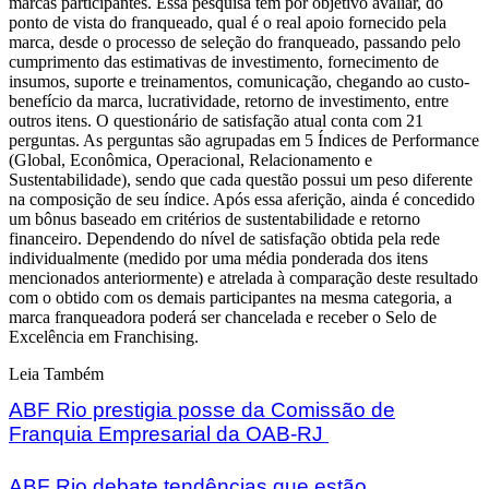
marcas participantes. Essa pesquisa tem por objetivo avaliar, do
ponto de vista do franqueado, qual é o real apoio fornecido pela
marca, desde o processo de seleção do franqueado, passando pelo
cumprimento das estimativas de investimento, fornecimento de
insumos, suporte e treinamentos, comunicação, chegando ao custo-
benefício da marca, lucratividade, retorno de investimento, entre
outros itens. O questionário de satisfação atual conta com 21
perguntas. As perguntas são agrupadas em 5 Índices de Performance
(Global, Econômica, Operacional, Relacionamento e
Sustentabilidade), sendo que cada questão possui um peso diferente
na composição de seu índice. Após essa aferição, ainda é concedido
um bônus baseado em critérios de sustentabilidade e retorno
financeiro. Dependendo do nível de satisfação obtida pela rede
individualmente (medido por uma média ponderada dos itens
mencionados anteriormente) e atrelada à comparação deste resultado
com o obtido com os demais participantes na mesma categoria, a
marca franqueadora poderá ser chancelada e receber o Selo de
Excelência em Franchising.
Leia Também
ABF Rio prestigia posse da Comissão de
Franquia Empresarial da OAB-RJ
ABF Rio debate tendências que estão