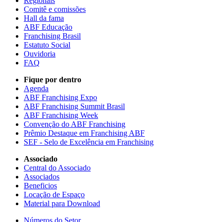
Regionais
Comitê e comissões
Hall da fama
ABF Educação
Franchising Brasil
Estatuto Social
Ouvidoria
FAQ
Fique por dentro
Agenda
ABF Franchising Expo
ABF Franchising Summit Brasil
ABF Franchising Week
Convenção do ABF Franchising
Prêmio Destaque em Franchising ABF
SEF - Selo de Excelência em Franchising
Associado
Central do Associado
Associados
Beneficios
Locação de Espaço
Material para Download
Números do Setor