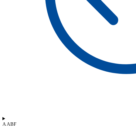
A ABF