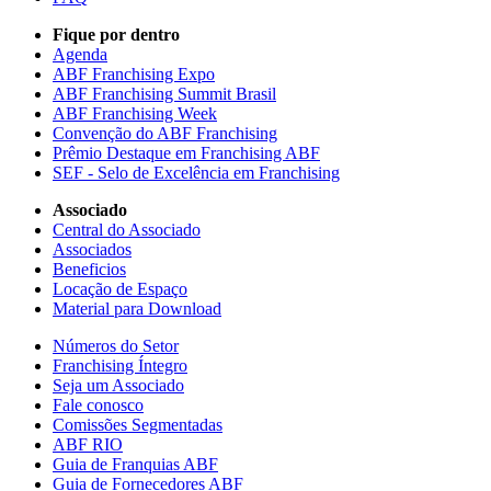
Fique por dentro
Agenda
ABF Franchising Expo
ABF Franchising Summit Brasil
ABF Franchising Week
Convenção do ABF Franchising
Prêmio Destaque em Franchising ABF
SEF - Selo de Excelência em Franchising
Associado
Central do Associado
Associados
Beneficios
Locação de Espaço
Material para Download
Números do Setor
Franchising Íntegro
Seja um Associado
Fale conosco
Comissões Segmentadas
ABF RIO
Guia de Franquias ABF
Guia de Fornecedores ABF