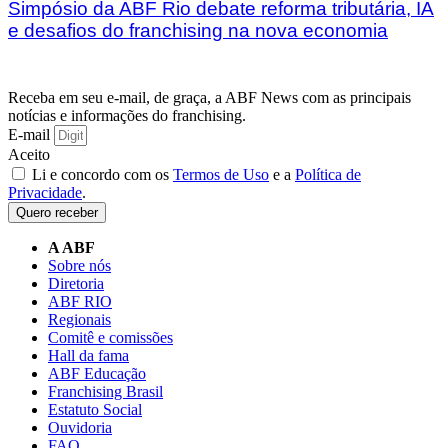
Simpósio da ABF Rio debate reforma tributária, IA
e desafios do franchising na nova economia
Receba em seu e-mail, de graça, a ABF News com as principais
notícias e informações do franchising.
E-mail
Aceito
Li e concordo com os
Termos de Uso
e a
Política de
Privacidade
.
Quero receber
A ABF
Sobre nós
Diretoria
ABF RIO
Regionais
Comitê e comissões
Hall da fama
ABF Educação
Franchising Brasil
Estatuto Social
Ouvidoria
FAQ