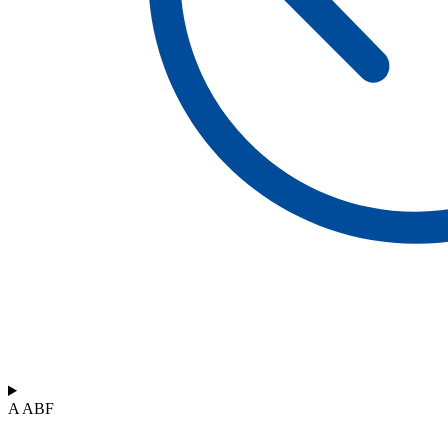
A ABF