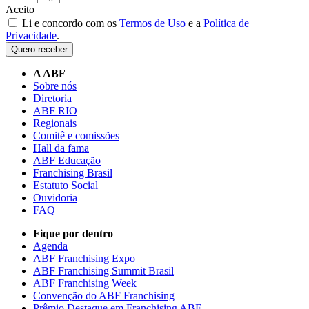
Aceito
Li e concordo com os
Termos de Uso
e a
Política de
Privacidade
.
Quero receber
A ABF
Sobre nós
Diretoria
ABF RIO
Regionais
Comitê e comissões
Hall da fama
ABF Educação
Franchising Brasil
Estatuto Social
Ouvidoria
FAQ
Fique por dentro
Agenda
ABF Franchising Expo
ABF Franchising Summit Brasil
ABF Franchising Week
Convenção do ABF Franchising
Prêmio Destaque em Franchising ABF