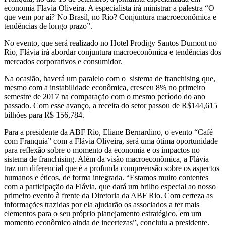
economia Flavia Oliveira. A especialista irá ministrar a palestra “O
que vem por aí? No Brasil, no Rio? Conjuntura macroeconômica e
tendências de longo prazo”.
No evento, que será realizado no Hotel Prodigy Santos Dumont no
Rio, Flávia irá abordar conjuntura macroeconômica e tendências dos
mercados corporativos e consumidor.
Na ocasião, haverá um paralelo com o sistema de franchising que,
mesmo com a instabilidade econômica, cresceu 8% no primeiro
semestre de 2017 na comparação com o mesmo período do ano
passado. Com esse avanço, a receita do setor passou de R$144,615
bilhões para R$ 156,784.
Para a presidente da ABF Rio, Eliane Bernardino, o evento “Café
com Franquia” com a Flávia Oliveira, será uma ótima oportunidade
para reflexão sobre o momento da economia e os impactos no
sistema de franchising. Além da visão macroeconômica, a Flávia
traz um diferencial que é a profunda compreensão sobre os aspectos
humanos e éticos, de forma integrada. “Estamos muito contentes
com a participação da Flávia, que dará um brilho especial ao nosso
primeiro evento à frente da Diretoria da ABF Rio. Com certeza as
informações trazidas por ela ajudarão os associados a ter mais
elementos para o seu próprio planejamento estratégico, em um
momento econômico ainda de incertezas”, concluiu a presidente.