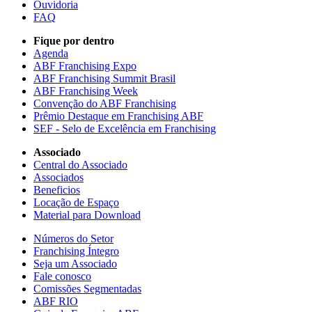
Ouvidoria
FAQ
Fique por dentro
Agenda
ABF Franchising Expo
ABF Franchising Summit Brasil
ABF Franchising Week
Convenção do ABF Franchising
Prêmio Destaque em Franchising ABF
SEF - Selo de Excelência em Franchising
Associado
Central do Associado
Associados
Beneficios
Locação de Espaço
Material para Download
Números do Setor
Franchising Íntegro
Seja um Associado
Fale conosco
Comissões Segmentadas
ABF RIO