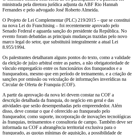
ministrada pela diretora jurídica adjunta da ABF Rio Hannah
Fernandes e pelo advogado José Roberto Almeida.
O Projeto de Lei Complementar (PLC) 219/2015 – que se constitui
na nova Lei do Franchising – foi recentemente aprovado pelo
Senado Federal e aguarda sanção do presidente da República. No
evento foram debatidas as principais mudanças trazidas pelo novo
marco legal do setor, que substituirá integralmente a atual Lei
8.955/1994.
Os palestrantes detalharam alguns pontos do texto, como a validade
da eleição de juízo arbitral entre as partes, a não obrigatoriedade de
vínculo empregatício entre os funcionários dos franqueados e a
franqueadora, mesmo que em período de treinamento, e a criação de
sanções por omissão ou veiculação de informações inverídicas na
Circular de Oferta de Franquia (COF).
A partir da aprovação da nova lei devem constar na COF a
descrição detalhada da franquia, do negócio em geral e das
atividades que serão desempenhadas pelo empreendedor. Além
disso, deve constar o que é oferecido ao franqueado pelo
franqueador, como suporte, incorporação de inovações tecnológicas
às franquias, treinamentos e consultoria de campo. Também deve ser
informada na COF a abrangência territorial exclusiva para o
franqueado, as quotas mínimas de aquisição, a possibilidade de