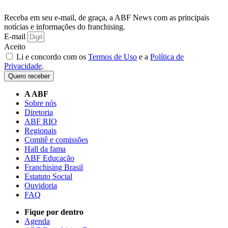
Receba em seu e-mail, de graça, a ABF News com as principais
notícias e informações do franchising.
E-mail
Aceito
Li e concordo com os
Termos de Uso
e a
Política de
Privacidade
.
Quero receber
A ABF
Sobre nós
Diretoria
ABF RIO
Regionais
Comitê e comissões
Hall da fama
ABF Educação
Franchising Brasil
Estatuto Social
Ouvidoria
FAQ
Fique por dentro
Agenda