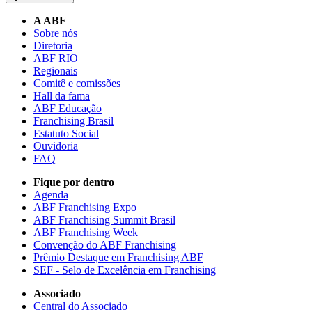
A ABF
Sobre nós
Diretoria
ABF RIO
Regionais
Comitê e comissões
Hall da fama
ABF Educação
Franchising Brasil
Estatuto Social
Ouvidoria
FAQ
Fique por dentro
Agenda
ABF Franchising Expo
ABF Franchising Summit Brasil
ABF Franchising Week
Convenção do ABF Franchising
Prêmio Destaque em Franchising ABF
SEF - Selo de Excelência em Franchising
Associado
Central do Associado