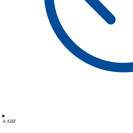
A ABF