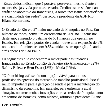
“Esses dados indicam que é possível perseverar mesmo frente a
maior crise já vivida por nosso estado. Credito esta resiliência ao
caráter colaborativo do franchising, a busca incessante por eficiência
e a criatividade das redes”, destacou a presidente da ABF Rio,
Eliane Bernardino.
o
O Estado do Rio é o 2
maior mercado de Franquias no País. Em
número de redes, houve um crescimento de 20% no 1º semestre
deste ano, atingindo o patamar de 631 marcas que operam no
Estado. Em relação a pontos de venda, houve uma expansão de 9%
no mercado fluminense com 9.554 unidades em operação, ficando
atrás apenas de São Paulo.
Os segmentos que concentram a maior parte das unidades
franqueadas no Estado do Rio de Janeiro são Alimentação (32%),
Saúde, Beleza e Bem Estar (18%) e Moda (15%).
“O franchising está sendo uma opção viável para muitos
profissionais egressos do mercado de trabalho profissional. Isso é
muito importante para a geração de renda e para a manutenção do
dinamismo da economia. Em paralelo, para enfrentar a atual
situação, notamos muitas inovações entre as redes de franquia, tanto
em termos de formatos, como nichos”, afirmou a presidente Eliane.
Leia Também