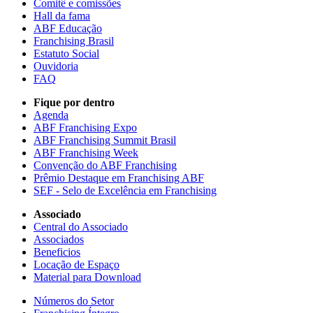
Comitê e comissões
Hall da fama
ABF Educação
Franchising Brasil
Estatuto Social
Ouvidoria
FAQ
Fique por dentro
Agenda
ABF Franchising Expo
ABF Franchising Summit Brasil
ABF Franchising Week
Convenção do ABF Franchising
Prêmio Destaque em Franchising ABF
SEF - Selo de Excelência em Franchising
Associado
Central do Associado
Associados
Beneficios
Locação de Espaço
Material para Download
Números do Setor