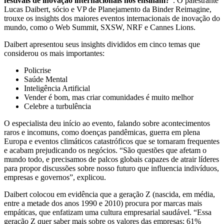
festivais de inovação internacionais nos ensinam?
”. O palestrante
Lucas Daibert, sócio e VP de Planejamento da Binder Reimagine,
trouxe os insights dos maiores eventos internacionais de inovação do
mundo, como o Web Summit, SXSW, NRF e Cannes Lions.
Daibert apresentou seus insights divididos em cinco temas que
considerou os mais importantes:
Policrise
Saúde Mental
Inteligência Artificial
Vender é bom, mas criar comunidades é muito melhor
Celebre a turbulência
O especialista deu início ao evento, falando sobre acontecimentos
raros e incomuns, como doenças pandêmicas, guerra em plena
Europa e eventos climáticos catastróficos que se tornaram frequentes
e acabam prejudicando os negócios. “São questões que afetam o
mundo todo, e precisamos de palcos globais capazes de atrair líderes
para propor discussões sobre nosso futuro que influencia indivíduos,
empresas e governos”, explicou.
Daibert colocou em evidência que a geração Z (nascida, em média,
entre a metade dos anos 1990 e 2010) procura por marcas mais
empáticas, que enfatizam uma cultura empresarial saudável. “Essa
geração Z quer saber mais sobre os valores das empresas; 61%