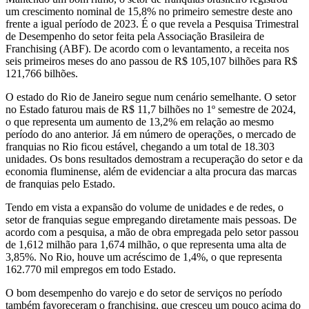
um crescimento nominal de 15,8% no primeiro semestre deste ano
frente a igual período de 2023. É o que revela a Pesquisa Trimestral
de Desempenho do setor feita pela Associação Brasileira de
Franchising (ABF). De acordo com o levantamento, a receita nos
seis primeiros meses do ano passou de R$ 105,107 bilhões para R$
121,766 bilhões.
O estado do Rio de Janeiro segue num cenário semelhante. O setor
no Estado faturou mais de R$ 11,7 bilhões no 1º semestre de 2024,
o que representa um aumento de 13,2% em relação ao mesmo
período do ano anterior. Já em número de operações, o mercado de
franquias no Rio ficou estável, chegando a um total de 18.303
unidades. Os bons resultados demostram a recuperação do setor e da
economia fluminense, além de evidenciar a alta procura das marcas
de franquias pelo Estado.
Tendo em vista a expansão do volume de unidades e de redes, o
setor de franquias segue empregando diretamente mais pessoas. De
acordo com a pesquisa, a mão de obra empregada pelo setor passou
de 1,612 milhão para 1,674 milhão, o que representa uma alta de
3,85%. No Rio, houve um acréscimo de 1,4%, o que representa
162.770 mil empregos em todo Estado.
O bom desempenho do varejo e do setor de serviços no período
também favoreceram o franchising, que cresceu um pouco acima do