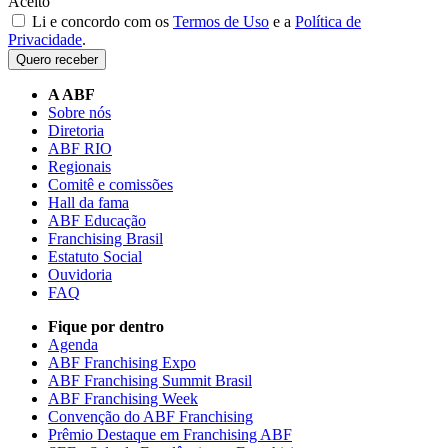
Aceito
Li e concordo com os
Termos de Uso
e a
Política de
Privacidade
.
Quero receber
A ABF
Sobre nós
Diretoria
ABF RIO
Regionais
Comitê e comissões
Hall da fama
ABF Educação
Franchising Brasil
Estatuto Social
Ouvidoria
FAQ
Fique por dentro
Agenda
ABF Franchising Expo
ABF Franchising Summit Brasil
ABF Franchising Week
Convenção do ABF Franchising
Prêmio Destaque em Franchising ABF