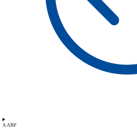
A ABF