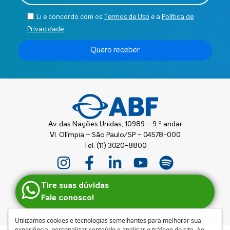
Li e concordo com os
Termos de Uso
e a
Política de
Privacidade
.
Quero receber
Av. das Nações Unidas, 10989 – 9 º andar
Vl. Olímpia – São Paulo/SP – 04578-000
Tel: (11) 3020-8800
Tire suas dúvidas
Fale conosco!
Utilizamos cookies e tecnologias semelhantes para melhorar sua
experiência, personalizar conteúdo e analisar o tráfego do site. Ao