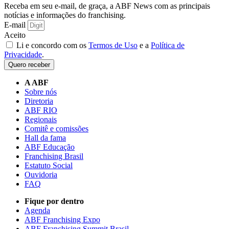
Receba em seu e-mail, de graça, a ABF News com as principais
notícias e informações do franchising.
E-mail
Aceito
Li e concordo com os
Termos de Uso
e a
Política de
Privacidade
.
Quero receber
A ABF
Sobre nós
Diretoria
ABF RIO
Regionais
Comitê e comissões
Hall da fama
ABF Educação
Franchising Brasil
Estatuto Social
Ouvidoria
FAQ
Fique por dentro
Agenda
ABF Franchising Expo
ABF Franchising Summit Brasil