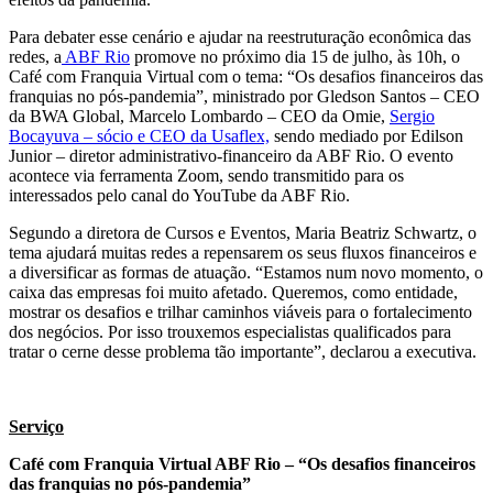
Para debater esse cenário e ajudar na reestruturação econômica das
redes, a
ABF Rio
promove no próximo dia 15 de julho, às 10h, o
Café com Franquia Virtual com o tema: “Os desafios financeiros das
franquias no pós-pandemia”, ministrado por Gledson Santos – CEO
da BWA Global, Marcelo Lombardo – CEO da Omie,
S
ergio
Bocayuva – sócio e CEO da Usaflex,
sendo mediado por Edilson
Junior – diretor administrativo-financeiro da ABF Rio. O evento
acontece via ferramenta Zoom, sendo transmitido para os
interessados pelo canal do YouTube da ABF Rio.
Segundo a diretora de Cursos e Eventos, Maria Beatriz Schwartz, o
tema ajudará muitas redes a repensarem os seus fluxos financeiros e
a diversificar as formas de atuação. “Estamos num novo momento, o
caixa das empresas foi muito afetado. Queremos, como entidade,
mostrar os desafios e trilhar caminhos viáveis para o fortalecimento
dos negócios. Por isso trouxemos especialistas qualificados para
tratar o cerne desse problema tão importante”, declarou a executiva.
Serviço
Café com Franquia Virtual ABF Rio – “Os desafios financeiros
das franquias no pós-pandemia”