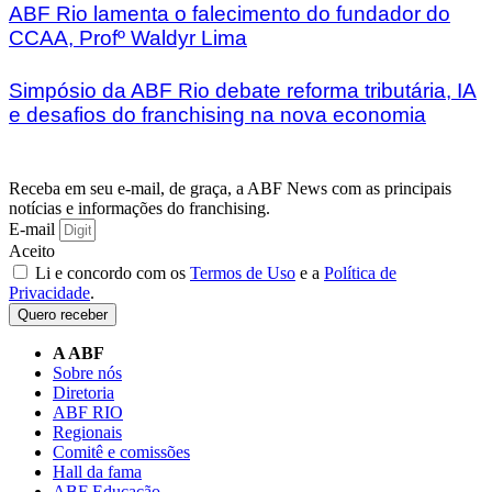
ABF Rio lamenta o falecimento do fundador do
CCAA, Profº Waldyr Lima
Simpósio da ABF Rio debate reforma tributária, IA
e desafios do franchising na nova economia
Receba em seu e-mail, de graça, a ABF News com as principais
notícias e informações do franchising.
E-mail
Aceito
Li e concordo com os
Termos de Uso
e a
Política de
Privacidade
.
Quero receber
A ABF
Sobre nós
Diretoria
ABF RIO
Regionais
Comitê e comissões
Hall da fama
ABF Educação