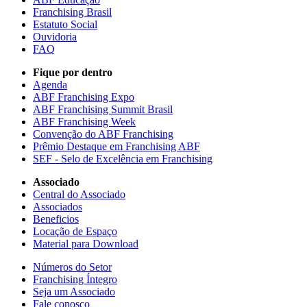
Franchising Brasil
Estatuto Social
Ouvidoria
FAQ
Fique por dentro
Agenda
ABF Franchising Expo
ABF Franchising Summit Brasil
ABF Franchising Week
Convenção do ABF Franchising
Prêmio Destaque em Franchising ABF
SEF - Selo de Excelência em Franchising
Associado
Central do Associado
Associados
Beneficios
Locação de Espaço
Material para Download
Números do Setor
Franchising Íntegro
Seja um Associado
Fale conosco