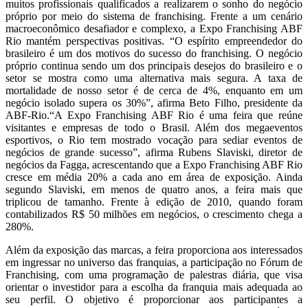
muitos profissionais qualificados a realizarem o sonho do negócio
próprio por meio do sistema de franchising. Frente a um cenário
macroeconômico desafiador e complexo, a Expo Franchising ABF
Rio mantém perspectivas positivas. “O espírito empreendedor do
brasileiro é um dos motivos do sucesso do franchising. O negócio
próprio continua sendo um dos principais desejos do brasileiro e o
setor se mostra como uma alternativa mais segura. A taxa de
mortalidade de nosso setor é de cerca de 4%, enquanto em um
negócio isolado supera os 30%”, afirma Beto Filho, presidente da
ABF-Rio.“A Expo Franchising ABF Rio é uma feira que reúne
visitantes e empresas de todo o Brasil. Além dos megaeventos
esportivos, o Rio tem mostrado vocação para sediar eventos de
negócios de grande sucesso”, afirma Rubens Slaviski, diretor de
negócios da Fagga, acrescentando que a Expo Franchising ABF Rio
cresce em média 20% a cada ano em área de exposição. Ainda
segundo Slaviski, em menos de quatro anos, a feira mais que
triplicou de tamanho. Frente à edição de 2010, quando foram
contabilizados R$ 50 milhões em negócios, o crescimento chega a
280%.
Além da exposição das marcas, a feira proporciona aos interessados
em ingressar no universo das franquias, a participação no Fórum de
Franchising, com uma programação de palestras diária, que visa
orientar o investidor para a escolha da franquia mais adequada ao
seu perfil. O objetivo é proporcionar aos participantes a