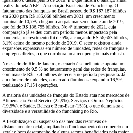
igualando o desempenho de 2019. É o que mostra o balanço anual
realizado pela ABF – Associação Brasileira de Franchising. O
faturamento das franquias no Brasil passou de R$ 167,187 bilhões
em 2020 para R$ 185,068 bilhões em 2021, um crescimento
nominal de 10,7%, chegando ao patamar semelhante ao de 2019,
que foi de R$ 186,755 bilhões. No 4º trimestre de 2021, cuja
comparação já se deu com um período menos impactado pela
pandemia, o crescimento foi de 5%, alcançando R$ 56,663 bilhões,
3,1% acima do mesmo período de 2019. O setor registrou ainda
expansões expressivas em número de unidades, redes de franquia e
empregos diretos, o que corrobora uma recuperação mais robusta.
No estado do Rio de Janeiro, o cenário é semelhante e aponta um
crescimento de 9,5 % no faturamento geral das redes de franquias,
com mais de R$ 17,4 bilhões de receita no período pesquisado. Já
em número de unidades, o mercado fluminense expandiu 16,5%,
totalizando 17.154 operações.
A maioria das unidades de franquia do Estado atua nos mercados de
Alimentação Food Service (22,9%), Serviços e Outros Negócios
(19,5%), e Saúde, Beleza e Bem-Estar (15%), o que demonstra a
diversidade e a versatilidade do franchising no Rio.
A flexibilização ou suspensão das medidas restritivas de
distanciamento social, ampliando o funcionamento do comércio em
geral; o bom desempenho de alguns setores beneficiados pela maior