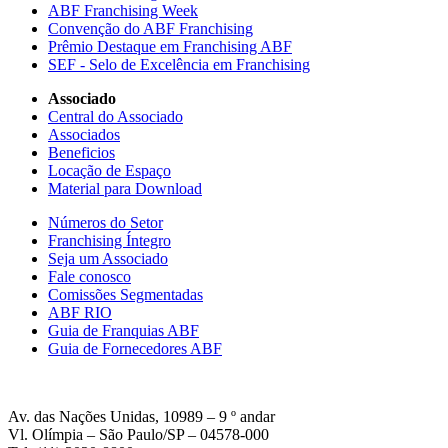
ABF Franchising Week
Convenção do ABF Franchising
Prêmio Destaque em Franchising ABF
SEF - Selo de Excelência em Franchising
Associado
Central do Associado
Associados
Beneficios
Locação de Espaço
Material para Download
Números do Setor
Franchising Íntegro
Seja um Associado
Fale conosco
Comissões Segmentadas
ABF RIO
Guia de Franquias ABF
Guia de Fornecedores ABF
Av. das Nações Unidas, 10989 – 9 º andar
Vl. Olímpia – São Paulo/SP – 04578-000