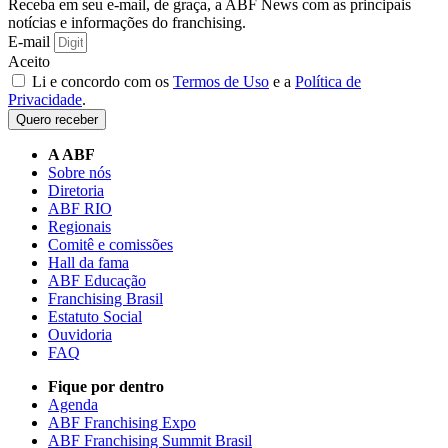
Receba em seu e-mail, de graça, a ABF News com as principais
notícias e informações do franchising.
E-mail
Aceito
Li e concordo com os
Termos de Uso
e a
Política de
Privacidade
.
Quero receber
A ABF
Sobre nós
Diretoria
ABF RIO
Regionais
Comitê e comissões
Hall da fama
ABF Educação
Franchising Brasil
Estatuto Social
Ouvidoria
FAQ
Fique por dentro
Agenda
ABF Franchising Expo
ABF Franchising Summit Brasil