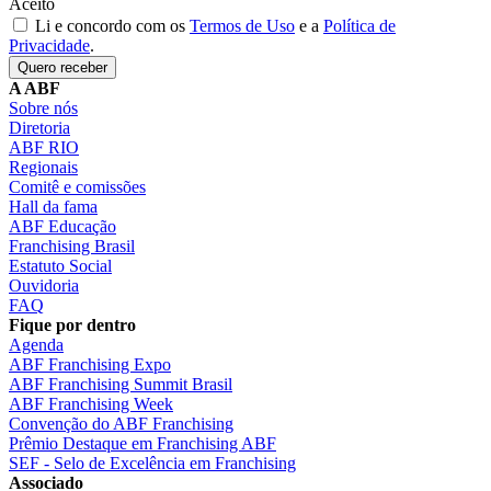
Aceito
Li e concordo com os
Termos de Uso
e a
Política de
Privacidade
.
Quero receber
A ABF
Sobre nós
Diretoria
ABF RIO
Regionais
Comitê e comissões
Hall da fama
ABF Educação
Franchising Brasil
Estatuto Social
Ouvidoria
FAQ
Fique por dentro
Agenda
ABF Franchising Expo
ABF Franchising Summit Brasil
ABF Franchising Week
Convenção do ABF Franchising
Prêmio Destaque em Franchising ABF
SEF - Selo de Excelência em Franchising
Associado