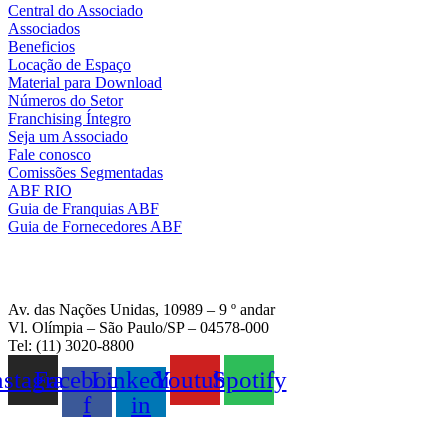
Central do Associado
Associados
Beneficios
Locação de Espaço
Material para Download
Números do Setor
Franchising Íntegro
Seja um Associado
Fale conosco
Comissões Segmentadas
ABF RIO
Guia de Franquias ABF
Guia de Fornecedores ABF
Av. das Nações Unidas, 10989 – 9 º andar
Vl. Olímpia – São Paulo/SP – 04578-000
Tel: (11) 3020-8800
nstagram
Facebook-
Linkedin-
Youtube
Spotify
f
in