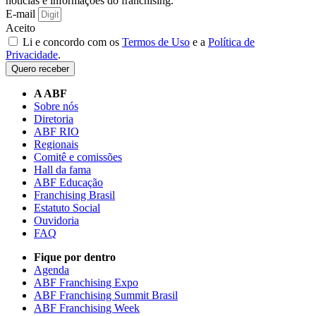
notícias e informações do franchising.
E-mail
Aceito
Li e concordo com os
Termos de Uso
e a
Política de
Privacidade
.
Quero receber
A ABF
Sobre nós
Diretoria
ABF RIO
Regionais
Comitê e comissões
Hall da fama
ABF Educação
Franchising Brasil
Estatuto Social
Ouvidoria
FAQ
Fique por dentro
Agenda
ABF Franchising Expo
ABF Franchising Summit Brasil
ABF Franchising Week