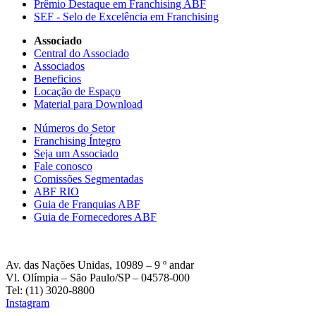
Prêmio Destaque em Franchising ABF
SEF - Selo de Excelência em Franchising
Associado
Central do Associado
Associados
Beneficios
Locação de Espaço
Material para Download
Números do Setor
Franchising Íntegro
Seja um Associado
Fale conosco
Comissões Segmentadas
ABF RIO
Guia de Franquias ABF
Guia de Fornecedores ABF
Av. das Nações Unidas, 10989 – 9 º andar
Vl. Olímpia – São Paulo/SP – 04578-000
Tel: (11) 3020-8800
Instagram