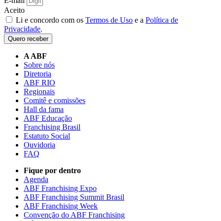
E-mail
Aceito
Li e concordo com os
Termos de Uso
e a
Política de
Privacidade
.
Quero receber
A ABF
Sobre nós
Diretoria
ABF RIO
Regionais
Comitê e comissões
Hall da fama
ABF Educação
Franchising Brasil
Estatuto Social
Ouvidoria
FAQ
Fique por dentro
Agenda
ABF Franchising Expo
ABF Franchising Summit Brasil
ABF Franchising Week
Convenção do ABF Franchising