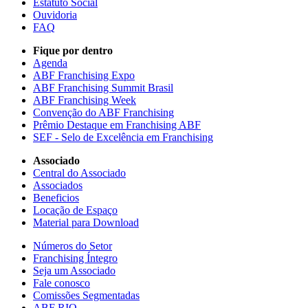
Estatuto Social
Ouvidoria
FAQ
Fique por dentro
Agenda
ABF Franchising Expo
ABF Franchising Summit Brasil
ABF Franchising Week
Convenção do ABF Franchising
Prêmio Destaque em Franchising ABF
SEF - Selo de Excelência em Franchising
Associado
Central do Associado
Associados
Beneficios
Locação de Espaço
Material para Download
Números do Setor
Franchising Íntegro
Seja um Associado
Fale conosco
Comissões Segmentadas
ABF RIO