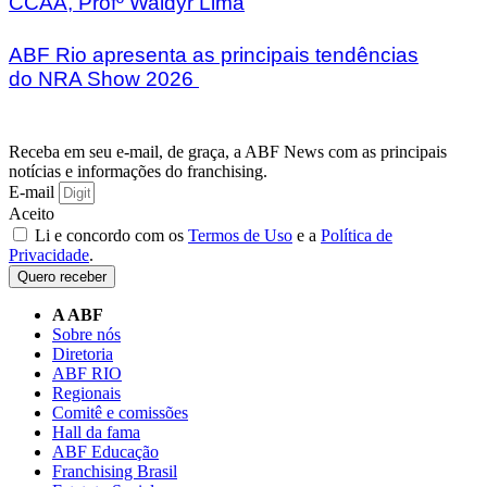
CCAA, Profº Waldyr Lima
ABF Rio apresenta as principais tendências
do NRA Show 2026
Receba em seu e-mail, de graça, a ABF News com as principais
notícias e informações do franchising.
E-mail
Aceito
Li e concordo com os
Termos de Uso
e a
Política de
Privacidade
.
Quero receber
A ABF
Sobre nós
Diretoria
ABF RIO
Regionais
Comitê e comissões
Hall da fama
ABF Educação
Franchising Brasil