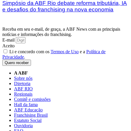
Simpósio da ABF Rio debate reforma tributária, IA
e desafios do franchising na nova economia
Receba em seu e-mail, de graça, a ABF News com as principais
notícias e informações do franchising.
E-mail
Aceito
Li e concordo com os
Termos de Uso
e a
Política de
Privacidade
.
Quero receber
A ABF
Sobre nós
Diretoria
ABF RIO
Regionais
Comitê e comissões
Hall da fama
ABF Educação
Franchising Brasil
Estatuto Social
Ouvidoria
FAQ