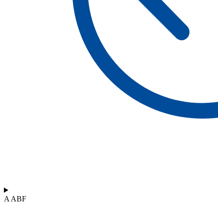
A ABF