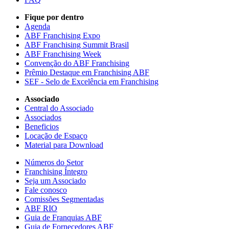
Fique por dentro
Agenda
ABF Franchising Expo
ABF Franchising Summit Brasil
ABF Franchising Week
Convenção do ABF Franchising
Prêmio Destaque em Franchising ABF
SEF - Selo de Excelência em Franchising
Associado
Central do Associado
Associados
Beneficios
Locação de Espaço
Material para Download
Números do Setor
Franchising Íntegro
Seja um Associado
Fale conosco
Comissões Segmentadas
ABF RIO
Guia de Franquias ABF
Guia de Fornecedores ABF