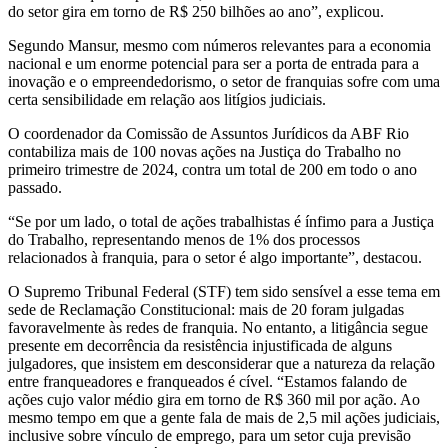
do setor gira em torno de R$ 250 bilhões ao ano”, explicou.
Segundo Mansur, mesmo com números relevantes para a economia
nacional e um enorme potencial para ser a porta de entrada para a
inovação e o empreendedorismo, o setor de franquias sofre com uma
certa sensibilidade em relação aos litígios judiciais.
O coordenador da Comissão de Assuntos Jurídicos da ABF Rio
contabiliza mais de 100 novas ações na Justiça do Trabalho no
primeiro trimestre de 2024, contra um total de 200 em todo o ano
passado.
“Se por um lado, o total de ações trabalhistas é ínfimo para a Justiça
do Trabalho, representando menos de 1% dos processos
relacionados à franquia, para o setor é algo importante”, destacou.
O Supremo Tribunal Federal (STF) tem sido sensível a esse tema em
sede de Reclamação Constitucional: mais de 20 foram julgadas
favoravelmente às redes de franquia. No entanto, a litigância segue
presente em decorrência da resistência injustificada de alguns
julgadores, que insistem em desconsiderar que a natureza da relação
entre franqueadores e franqueados é cível. “Estamos falando de
ações cujo valor médio gira em torno de R$ 360 mil por ação. Ao
mesmo tempo em que a gente fala de mais de 2,5 mil ações judiciais,
inclusive sobre vínculo de emprego, para um setor cuja previsão