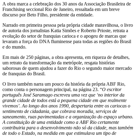
A obra marca a celebração dos 30 anos da Associação Brasileira de
Franchising seccional Rio de Janeiro, ressaltada em um breve
discurso por Beto Filho, presidente da entidade.
Narrado em primeira pessoa pela própria cidade maravilhosa, o livro
de autoria dos jornalistas Katia Simões e Roberto Prioste, retrata a
evolução do setor de franquias carioca e o apogeu de marcas que
levaram a força do DNA fluminense para todas as regiões do Brasil
e do mundo.
Em mais de 250 páginas, a obra apresenta, em riqueza de detalhes,
um retrato da transformação da metrópole, resgata histórias
saborosas de quem ajudou a fazer do Rio o segundo maior mercado
de franquias do Brasil.
O livro também narra um pouco da história da própria ABF Rio,
como conta o personagem principal, na página 23. “
O escritor
português José Saramago escreveu uma vez que ‘no interior da
grande cidade de todos está a pequena cidade em que realmente
vivemos’. Ao longo dos anos 1990, despertaria entre os cariocas o
sentimento de cidadania, que cobrava moradia, serviços de
saneamento, ruas pavimentadas e a organização do espaço urbano.
A constituição de uma entidade como a ABF Rio certamente
contribuiria para o desenvolvimento não só da cidade, mas também
de todo o Estado, na medida em que estimulava um tipo de