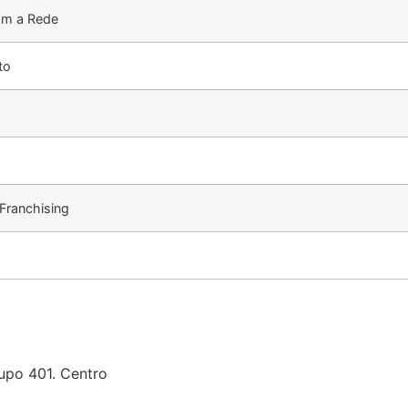
om a Rede
to
Franchising
upo 401. Centro