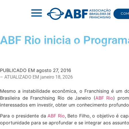
COMI
ABF Rio inicia o Progra
|
ABF RIO - POSTS
|
ABF RIO INICIA O PROGRAMA DE
PUBLICADO EM
agosto 27, 2016
– ATUALIZADO EM janeiro 18, 2026
Mesmo a instabilidade econômica, o Franchising é um d
Brasileira de Franchising Rio de Janeiro (
ABF Rio
) prom
interessados em investir, obter um conhecimento profundo 
Para o presidente da
ABF Rio
, Beto Filho, o objetivo é c
oportunidade para se aprofundar e se integrar aos assuntos