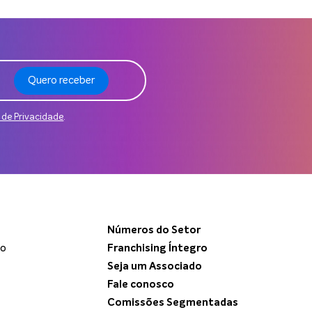
Quero receber
a de Privacidade
.
Números do Setor
do
Franchising Íntegro
Seja um Associado
Fale conosco
Comissões Segmentadas