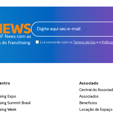
ABF News com as
 do franchising.
Li e concordo com os
Termos de Uso
e a
Polític
dentro
Associado
Central do Associa
sing Expo
Associados
sing Summit Brasil
Beneficios
sing Week
Locação de Espaço