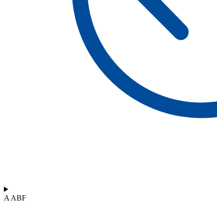
A ABF