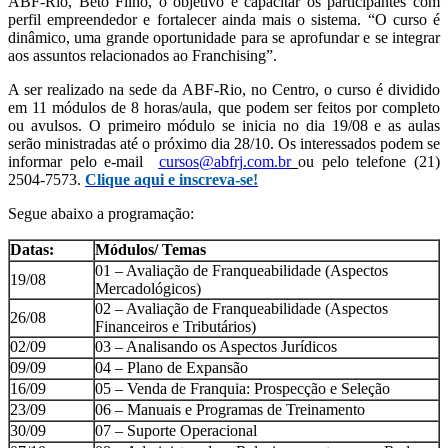
ABF-Rio, Beto Filho, o objetivo é capacitar os participantes com
perfil empreendedor e fortalecer ainda mais o sistema. “O curso é
dinâmico, uma grande oportunidade para se aprofundar e se integrar
aos assuntos relacionados ao Franchising”.
A ser realizado na sede da ABF-Rio, no Centro, o curso é dividido
em 11 módulos de 8 horas/aula, que podem ser feitos por completo
ou avulsos. O primeiro módulo se inicia no dia 19/08 e as aulas
serão ministradas até o próximo dia 28/10. Os interessados podem se
informar pelo e-mail
cursos@abfrj.com.br
ou pelo telefone (21)
2504-7573.
Clique aqui e inscreva-se!
Segue abaixo a programação:
Datas:
Módulos/ Temas
01 – Avaliação de Franqueabilidade (Aspectos
19/08
Mercadológicos)
02 – Avaliação de Franqueabilidade (Aspectos
26/08
Financeiros e Tributários)
02/09
03 – Analisando os Aspectos Jurídicos
09/09
04 – Plano de Expansão
16/09
05 – Venda de Franquia: Prospecção e Seleção
23/09
06 – Manuais e Programas de Treinamento
30/09
07 – Suporte Operacional