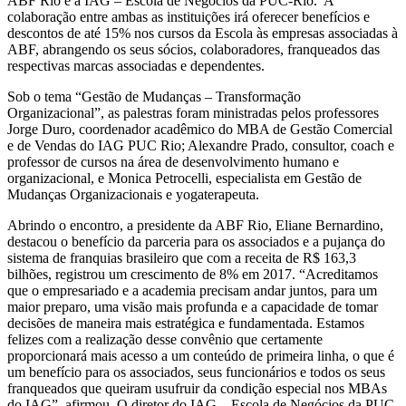
ABF Rio e a IAG – Escola de Negócios da PUC-Rio. A
colaboração entre ambas as instituições irá oferecer benefícios e
descontos de até 15% nos cursos da Escola às empresas associadas à
ABF, abrangendo os seus sócios, colaboradores, franqueados das
respectivas marcas associadas e dependentes.
Sob o tema “Gestão de Mudanças – Transformação
Organizacional”, as palestras foram ministradas pelos professores
Jorge Duro, coordenador acadêmico do MBA de Gestão Comercial
e de Vendas do IAG PUC Rio; Alexandre Prado, consultor, coach e
professor de cursos na área de desenvolvimento humano e
organizacional, e Monica Petrocelli, especialista em Gestão de
Mudanças Organizacionais e yogaterapeuta.
Abrindo o encontro, a presidente da ABF Rio, Eliane Bernardino,
destacou o benefício da parceria para os associados e a pujança do
sistema de franquias brasileiro que com a receita de R$ 163,3
bilhões, registrou um crescimento de 8% em 2017. “Acreditamos
que o empresariado e a academia precisam andar juntos, para um
maior preparo, uma visão mais profunda e a capacidade de tomar
decisões de maneira mais estratégica e fundamentada. Estamos
felizes com a realização desse convênio que certamente
proporcionará mais acesso a um conteúdo de primeira linha, o que é
um benefício para os associados, seus funcionários e todos os seus
franqueados que queiram usufruir da condição especial nos MBAs
do IAG”, afirmou. O diretor do IAG – Escola de Negócios da PUC-