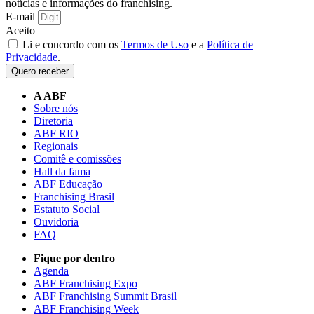
notícias e informações do franchising.
E-mail
Aceito
Li e concordo com os
Termos de Uso
e a
Política de
Privacidade
.
Quero receber
A ABF
Sobre nós
Diretoria
ABF RIO
Regionais
Comitê e comissões
Hall da fama
ABF Educação
Franchising Brasil
Estatuto Social
Ouvidoria
FAQ
Fique por dentro
Agenda
ABF Franchising Expo
ABF Franchising Summit Brasil
ABF Franchising Week