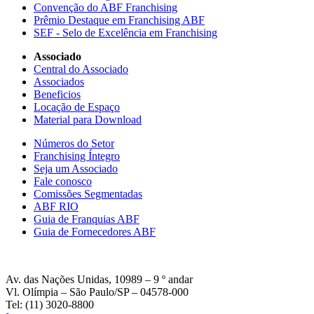
Convenção do ABF Franchising
Prêmio Destaque em Franchising ABF
SEF - Selo de Excelência em Franchising
Associado
Central do Associado
Associados
Beneficios
Locação de Espaço
Material para Download
Números do Setor
Franchising Íntegro
Seja um Associado
Fale conosco
Comissões Segmentadas
ABF RIO
Guia de Franquias ABF
Guia de Fornecedores ABF
Av. das Nações Unidas, 10989 – 9 º andar
Vl. Olímpia – São Paulo/SP – 04578-000
Tel: (11) 3020-8800