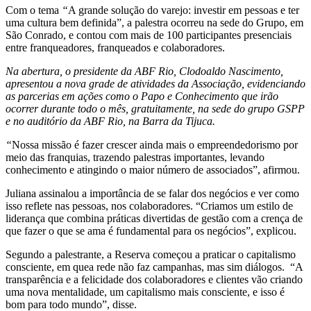
Com o tema
“
A grande solução do varejo: investir em pessoas e ter
uma cultura bem definida”, a palestra ocorreu na sede do Grupo, em
São Conrado, e contou com mais de 100 participantes presenciais
entre franqueadores, franqueados e colaboradores.
Na abertura, o presidente da ABF Rio, Clodoaldo Nascimento,
apresentou a nova grade de atividades da Associação, evidenciando
as parcerias em ações como o Papo e Conhecimento que irão
ocorrer durante todo o mês, gratuitamente, na sede do grupo GSPP
e no auditório da ABF Rio, na Barra da Tijuca.
“
Nossa missão é fazer crescer ainda mais o empreendedorismo por
meio das franquias, trazendo palestras importantes, levando
conhecimento e atingindo o maior número de associados”, afirmou.
Juliana assinalou a importância de se falar dos negócios e ver como
isso reflete nas pessoas, nos colaboradores. “Criamos um estilo de
liderança que combina práticas divertidas de gestão com a crença de
que fazer o que se ama é fundamental para os negócios”, explicou.
Segundo a palestrante, a Reserva começou a praticar o capitalismo
consciente, em quea rede não faz campanhas, mas sim diálogos. “A
transparência e a felicidade dos colaboradores e clientes vão criando
uma nova mentalidade, um capitalismo mais consciente, e isso é
bom para todo mundo”, disse.