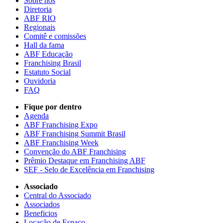
Sobre nós
Diretoria
ABF RIO
Regionais
Comitê e comissões
Hall da fama
ABF Educação
Franchising Brasil
Estatuto Social
Ouvidoria
FAQ
Fique por dentro
Agenda
ABF Franchising Expo
ABF Franchising Summit Brasil
ABF Franchising Week
Convenção do ABF Franchising
Prêmio Destaque em Franchising ABF
SEF - Selo de Excelência em Franchising
Associado
Central do Associado
Associados
Beneficios
Locação de Espaço