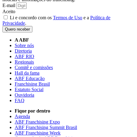
E-mail
Aceito
Li e concordo com os
Termos de Uso
e a
Política de
Privacidade
.
Quero receber
A ABF
Sobre nós
Diretoria
ABF RIO
Regionais
Comitê e comissões
Hall da fama
ABF Educação
Franchising Brasil
Estatuto Social
Ouvidoria
FAQ
Fique por dentro
Agenda
ABF Franchising Expo
ABF Franchising Summit Brasil
ABF Franchising Week