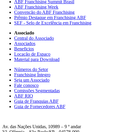
ABF Franchising Summit Brasil
ABF Franchising Week
Convenção do ABF Franchising
Prêmio Destaque em Franchising ABF
SEF - Selo de Excelência em Franchising
Associado
Central do Associado
Associados
Beneficios
Locação de Espaço
Material para Download
Números do Setor
Franchising Íntegro
Seja um Associado
Fale conosco
Comissões Segmentadas
ABF RIO
Guia de Franquias ABF
Guia de Fornecedores ABF
Av. das Nações Unidas, 10989 – 9 º andar
Vl. Olímpia – São Paulo/SP – 04578-000