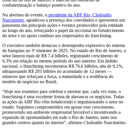
confraternização e balanço positivo do ano.
Na abertura do evento, o
presidente da ABF Rio, Clodoaldo
Nascimento
, agradeceu a presença dos convidados e apresentou um
panorama das principais ações e eventos promovidos pela entidade
ao longo do ano, reforçando o papel da seccional no fortalecimento
do setor e no apoio contínuo aos empresários do franchising.
O executivo também destacou o desempenho expressivo do sistema
de franquias no 3º trimestre de 2025. No estado do Rio de Janeiro, o
setor faturou mais de R$ 7,4 bilhões, registrando crescimento de
6,3% em relação ao mesmo período do ano anterior. Em âmbito
nacional, o franchising movimentou R$ 76,6 bilhões, alta de 9,1%,
ultrapassando R$ 293 bilhões no acumulado de 12 meses —
números que reforçam a força, a maturidade e a resiliência do
modelo de negócios no Brasil.
“Hoje nos reunimos para celebrar e mostrar que, cada vez mais, o
franchising é uma excelente forma de alavancar os negócios. Todas
as ações da ABF Rio vêm fortalecendo e impulsionando o setor no
estado. Seguimos comprometidos em apoiar esse crescimento,
promovendo um ambiente empresarial favorável e incentivando a
expansão de oportunidades em todo o Rio de Janeiro, tanto nos
grandes centros quanto no interior”, afirmou Clodoaldo Nascimento.