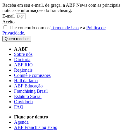
Receba em seu e-mail, de graça, a ABF News com as principais
notícias e informações do franchising.
E-mail
Aceito
Li e concordo com os
Termos de Uso
e a
Política de
Privacidade
.
Quero receber
A ABF
Sobre nós
Diretoria
ABF RIO
Regionais
Comitê e comissões
Hall da fama
ABF Educação
Franchising Brasil
Estatuto Social
Ouvidoria
FAQ
Fique por dentro
Agenda
ABF Franchising Expo