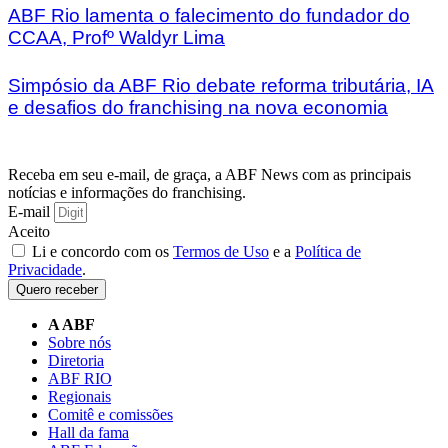
ABF Rio lamenta o falecimento do fundador do
CCAA, Profº Waldyr Lima
Simpósio da ABF Rio debate reforma tributária, IA
e desafios do franchising na nova economia
Receba em seu e-mail, de graça, a ABF News com as principais
notícias e informações do franchising.
E-mail
Aceito
Li e concordo com os
Termos de Uso
e a
Política de
Privacidade
.
Quero receber
A ABF
Sobre nós
Diretoria
ABF RIO
Regionais
Comitê e comissões
Hall da fama