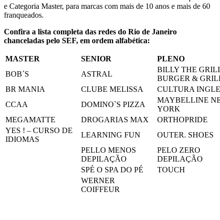
e Categoria Master, para marcas com mais de 10 anos e mais de 60
franqueados.
Confira a lista completa das redes do Rio de Janeiro
chanceladas pelo SEF, em ordem alfabética:
MASTER
SENIOR
PLENO
BILLY THE GRIL
BOB´S
ASTRAL
BURGER & GRIL
BR MANIA
CLUBE MELISSA
CULTURA INGL
MAYBELLINE N
CCAA
DOMINO`S PIZZA
YORK
MEGAMATTE
DROGARIAS MAX
ORTHOPRIDE
YES ! – CURSO DE
LEARNING FUN
OUTER. SHOES
IDIOMAS
PELLO MENOS
PELO ZERO
DEPILAÇÃO
DEPILAÇÃO
SPÉ O SPA DO PÉ
TOUCH
WERNER
COIFFEUR