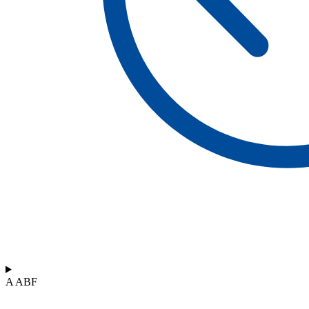
A ABF