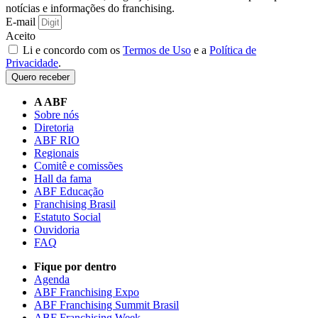
notícias e informações do franchising.
E-mail
Aceito
Li e concordo com os
Termos de Uso
e a
Política de
Privacidade
.
Quero receber
A ABF
Sobre nós
Diretoria
ABF RIO
Regionais
Comitê e comissões
Hall da fama
ABF Educação
Franchising Brasil
Estatuto Social
Ouvidoria
FAQ
Fique por dentro
Agenda
ABF Franchising Expo
ABF Franchising Summit Brasil
ABF Franchising Week