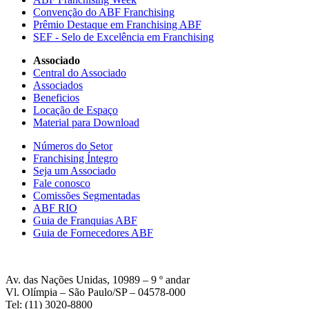
Convenção do ABF Franchising
Prêmio Destaque em Franchising ABF
SEF - Selo de Excelência em Franchising
Associado
Central do Associado
Associados
Beneficios
Locação de Espaço
Material para Download
Números do Setor
Franchising Íntegro
Seja um Associado
Fale conosco
Comissões Segmentadas
ABF RIO
Guia de Franquias ABF
Guia de Fornecedores ABF
Av. das Nações Unidas, 10989 – 9 º andar
Vl. Olímpia – São Paulo/SP – 04578-000
Tel: (11) 3020-8800