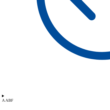
A ABF