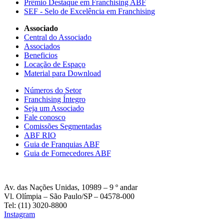
Prêmio Destaque em Franchising ABF
SEF - Selo de Excelência em Franchising
Associado
Central do Associado
Associados
Beneficios
Locação de Espaço
Material para Download
Números do Setor
Franchising Íntegro
Seja um Associado
Fale conosco
Comissões Segmentadas
ABF RIO
Guia de Franquias ABF
Guia de Fornecedores ABF
Av. das Nações Unidas, 10989 – 9 º andar
Vl. Olímpia – São Paulo/SP – 04578-000
Tel: (11) 3020-8800
Instagram