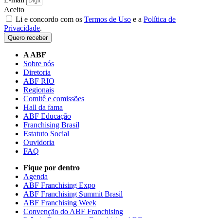
Aceito
Li e concordo com os
Termos de Uso
e a
Política de
Privacidade
.
Quero receber
A ABF
Sobre nós
Diretoria
ABF RIO
Regionais
Comitê e comissões
Hall da fama
ABF Educação
Franchising Brasil
Estatuto Social
Ouvidoria
FAQ
Fique por dentro
Agenda
ABF Franchising Expo
ABF Franchising Summit Brasil
ABF Franchising Week
Convenção do ABF Franchising