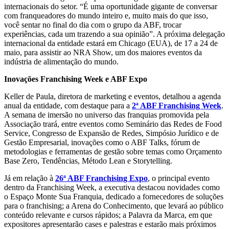
internacionais do setor. “É uma oportunidade gigante de conversar
com franqueadores do mundo inteiro e, muito mais do que isso,
você sentar no final do dia com o grupo da ABF, trocar
experiências, cada um trazendo a sua opinião”. A próxima delegação
internacional da entidade estará em Chicago (EUA), de 17 a 24 de
maio, para assistir ao NRA Show, um dos maiores eventos da
indústria de alimentação do mundo.
Inovações Franchising Week e ABF Expo
Keller de Paula, diretora de marketing e eventos, detalhou a agenda
anual da entidade, com destaque para a
2ª ABF Franchising Week
.
A semana de imersão no universo das franquias promovida pela
Associação trará, entre eventos como Seminário das Redes de Food
Service, Congresso de Expansão de Redes, Simpósio Jurídico e de
Gestão Empresarial, inovações como o ABF Talks, fórum de
metodologias e ferramentas de gestão sobre temas como Orçamento
Base Zero, Tendências, Método Lean e Storytelling.
Já em relação à
26ª ABF Franchising Expo
, o principal evento
dentro da Franchising Week, a executiva destacou novidades como
o Espaço Monte Sua Franquia, dedicado a fornecedores de soluções
para o franchising; a Arena do Conhecimento, que levará ao público
conteúdo relevante e cursos rápidos; a Palavra da Marca, em que
expositores apresentarão cases e palestras e estarão mais próximos