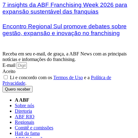
7 insights da ABF Franchising Week 2026 para
expansão sustentável das franquias
Encontro Regional Sul promove debates sobre
gestão, expansão e inovação no franchising
Receba em seu e-mail, de graça, a ABF News com as principais
notícias e informações do franchising.
E-mail
Aceito
Li e concordo com os
Termos de Uso
e a
Política de
Privacidade
.
Quero receber
A ABF
Sobre nós
Diretoria
ABF RIO
Regionais
Comitê e comissões
Hall da fama