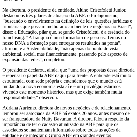
Na abertura, o presidente da entidade, Altino Cristofoletti Junior,
destacou os três pilares de atuação da ABF: o Protagonismo,
“buscando o envolvimento na definição de leis, questões jurídicas e
tributárias que possam melhorar o ambiente de negócios no Brasil”,
disse; a Educação, pilar que, segundo Cristofoletti, é a essência do
franchising. “A franquia é uma formadora de pessoas. Temos no
nosso DNA a formação para entregar os resultados na ponta”,
afirmou; e a Sustentabilidade, “não apenas do ponto de vista
ambiental, social, mas financeiramente, passando pelo aspecto de
expansão das redes”, completou.
O presidente declarou, ainda, que “uma das propostas dessa diretoria
é repensar o papel da ABF daqui para frente. A entidade está muito
estruturada, com sede própria e entendemos que o mundo está
mudando; a nova economia esta aí e é um privilégio estarmos
vivendo este momento histórico, mas que exige também muita
responsabilidade,” observou.
Adriana Auriemo, diretora de novos negócios e de relacionamento,
lembrou ser associada da ABF há exatos 20 anos, antes mesmo de
ser franqueadora da Nutty Bavarian. A diretora falou a respeito da
importância de ter o cadastro atualizado na ABF para que os
associados se mantenham informados sobre todas as ações da
entidade e de integrar o Grupo ABF em grandes eventos