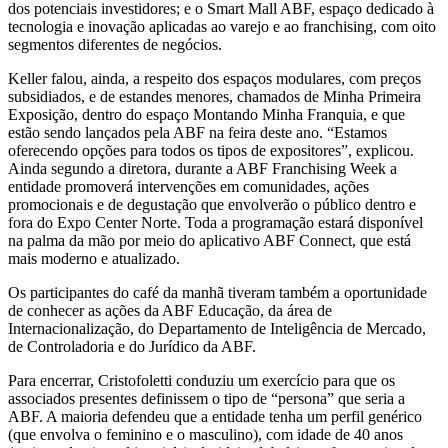
dos potenciais investidores; e o Smart Mall ABF, espaço dedicado à
tecnologia e inovação aplicadas ao varejo e ao franchising, com oito
segmentos diferentes de negócios.
Keller falou, ainda, a respeito dos espaços modulares, com preços
subsidiados, e de estandes menores, chamados de Minha Primeira
Exposição, dentro do espaço Montando Minha Franquia, e que
estão sendo lançados pela ABF na feira deste ano. “Estamos
oferecendo opções para todos os tipos de expositores”, explicou.
Ainda segundo a diretora, durante a ABF Franchising Week a
entidade promoverá intervenções em comunidades, ações
promocionais e de degustação que envolverão o público dentro e
fora do Expo Center Norte. Toda a programação estará disponível
na palma da mão por meio do aplicativo ABF Connect, que está
mais moderno e atualizado.
Os participantes do café da manhã tiveram também a oportunidade
de conhecer as ações da ABF Educação, da área de
Internacionalização, do Departamento de Inteligência de Mercado,
de Controladoria e do Jurídico da ABF.
Para encerrar, Cristofoletti conduziu um exercício para que os
associados presentes definissem o tipo de “persona” que seria a
ABF. A maioria defendeu que a entidade tenha um perfil genérico
(que envolva o feminino e o masculino), com idade de 40 anos