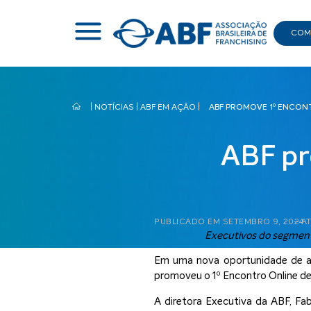
COMI
|
NOTÍCIAS
|
ABF EM AÇÃO
|
ABF PROMOVE 1º ENCON
ABF pr
PUBLICADO EM
SETEMBRO 9, 2024
– A
Executivos do segment
Em uma nova oportunidade de am
promoveu o 1º Encontro Online de 
A diretora Executiva da ABF, Fab