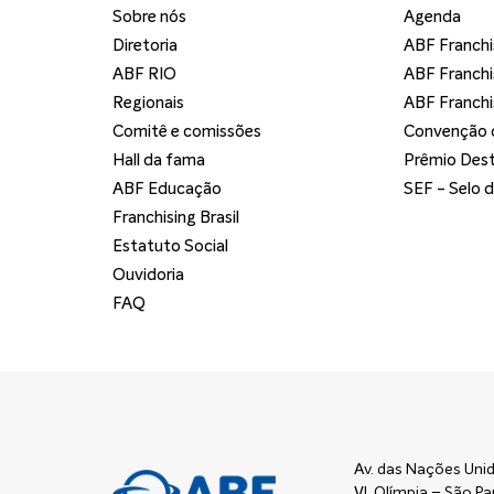
Sobre nós
Agenda
Diretoria
ABF Franchi
ABF RIO
ABF Franchi
Regionais
ABF Franchi
Comitê e comissões
Convenção d
Hall da fama
Prêmio Dest
ABF Educação
SEF - Selo 
Franchising Brasil
Estatuto Social
Ouvidoria
FAQ
Av. das Nações Unid
Vl. Olímpia – São 