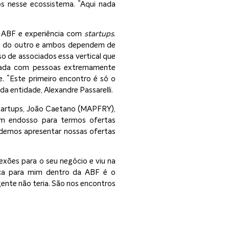
os nesse ecossistema. “Aqui nada
 na ABF e experiência com
startups
.
nde do outro e ambos dependem de
rso de associados essa vertical que
cada com pessoas extremamente
e. “Este primeiro encontro é só o
a entidade, Alexandre Passarelli.
startups, João Caetano (MAPFRY),
um endosso para termos ofertas
odemos apresentar nossas ofertas
exões para o seu negócio e viu na
rica para mim dentro da ABF é o
gente não teria. São nos encontros