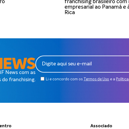
iro
franchising brasileiro com
empresarial ao Panamá e 
Rica
ABF News com as
 do franchising.
Li e concordo com os
Termos de Uso
e a
Polític
dentro
Associado