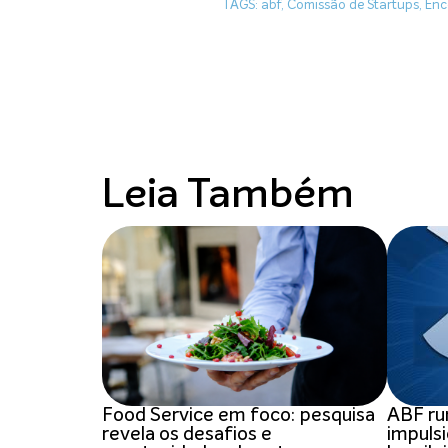
TAGS:
abf
,
Comissão de Startups
,
Enc
Leia Também
Food Service em foco: pesquisa
ABF ru
revela os desafios e
impulsi