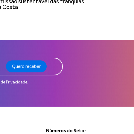
 missão
sustentável das franquias
à Costa
Quero receber
a de Privacidade
.
Números do Setor