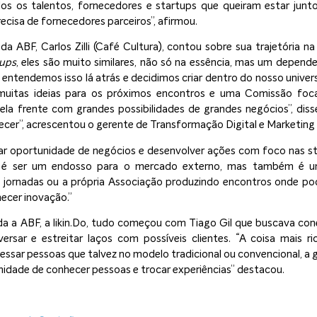
s os talentos, fornecedores e startups que queiram estar junt
ecisa de fornecedores parceiros”, afirmou.
 da ABF, Carlos Zilli (Café Cultura), contou sobre sua trajetória
tups
, eles são muito similares, não só na essência, mas um depe
ós entendemos isso lá atrás e decidimos criar dentro do nosso unive
muitas ideias para os próximos encontros e uma Comissão fo
la frente com grandes possibilidades de grandes negócios”, diss
cer”, acrescentou o gerente de Transformação Digital e Marketing d
iar oportunidade de negócios e desenvolver ações com foco nas 
de é ser um endosso para o mercado externo, mas também é 
s jornadas ou a própria Associação produzindo encontros onde p
ecer inovação.”
a a ABF, a likin.Do, tudo começou com Tiago Gil que buscava con
ersar e estreitar laços com possíveis clientes. “A coisa mais 
cessar pessoas que talvez no modelo tradicional ou convencional, a 
nidade de conhecer pessoas e trocar experiências” destacou.