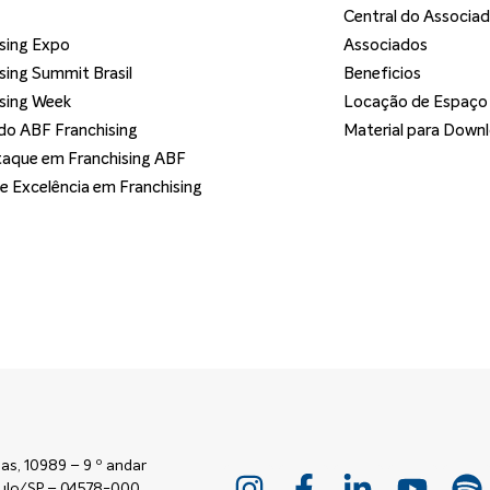
Central do Associa
sing Expo
Associados
sing Summit Brasil
Beneficios
sing Week
Locação de Espaço
o ABF Franchising
Material para Down
aque em Franchising ABF
de Excelência em Franchising
as, 10989 – 9 º andar
Paulo/SP – 04578-000