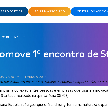
SSÃO DE ÉTICA
SEJA UM ASSOCIADO
CENTRAL DO ASSOCI
TRO DE STARTUPS
omove 1º encontro de S
TUALIZADO EM SETEMBRO 9, 2024
o participaram do encontro online e trocaram experiências com es
pliar a conexão entre pessoas e empresas que visam a inovação
Startups, realizado na quinta-feira (05/09).
iana Estrela, reforçou que o franchising tem uma natureza expan