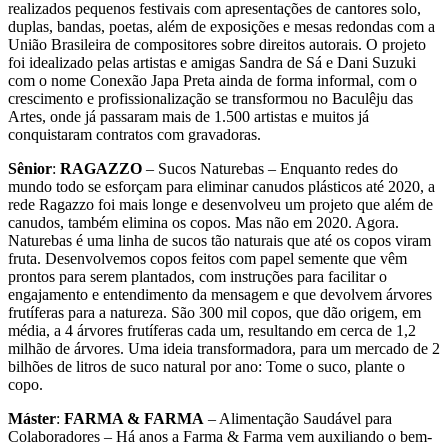
realizados pequenos festivais com apresentações de cantores solo,
duplas, bandas, poetas, além de exposições e mesas redondas com a
União Brasileira de compositores sobre direitos autorais. O projeto
foi idealizado pelas artistas e amigas Sandra de Sá e Dani Suzuki
com o nome Conexão Japa Preta ainda de forma informal, com o
crescimento e profissionalização se transformou no Baculêju das
Artes, onde já passaram mais de 1.500 artistas e muitos já
conquistaram contratos com gravadoras.
Sênior
:
RAGAZZO
– Sucos Naturebas – Enquanto redes do
mundo todo se esforçam para eliminar canudos plásticos até 2020, a
rede Ragazzo foi mais longe e desenvolveu um projeto que além de
canudos, também elimina os copos. Mas não em 2020. Agora.
Naturebas é uma linha de sucos tão naturais que até os copos viram
fruta. Desenvolvemos copos feitos com papel semente que vêm
prontos para serem plantados, com instruções para facilitar o
engajamento e entendimento da mensagem e que devolvem árvores
frutíferas para a natureza. São 300 mil copos, que dão origem, em
média, a 4 árvores frutíferas cada um, resultando em cerca de 1,2
milhão de árvores. Uma ideia transformadora, para um mercado de 2
bilhões de litros de suco natural por ano: Tome o suco, plante o
copo.
Máster
:
FARMA & FARMA
– Alimentação Saudável para
Colaboradores – Há anos a Farma & Farma vem auxiliando o bem-