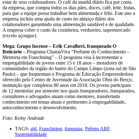
estar de seus colaboradores. O café da manhã diário fica por conta
da empresa, que compra todos os dias pães, doces, café, leite, frutas,
para que a equipe possa trabalhar bem alimentada e feliz. Este ano a
empresa incluiu uma ajuda de custo no almoço diário dos
colaboradores garantindo uma alimentação saudável e de qualidade.
A empresa cobre o custo da cozinheira, verdureiro, supermercado
(exceto açougue).
Mega
:
Grupo Incense – Erik Cavalheri, franqueado O
Boticário
– Programa ChamaViva “Perfume do Conhecimento –
Mentoria em Franchising” – O programa visa à incrementar a
empregabilidade de jovens entre 15 e 18 anos – moradores de
comunidades da região do bairro do Campo Limpo (zona sul de São
Paulo) – que frequentam o Programa de Educação Empreendedora
oferecido pelo Centro de Juventude da Associação Obra do Berço,
instituição que completou 80 anos em 2018. Os jovens participam
de 12 mentorias por semestre nos quais franqueadores, franqueados,
consultores e advogados atuam como mentores, transferindo
conhecimento em temas atuais e pertinentes à empregabilidade,
autoconhecimento e desenvolvimento.
Foto: Keiny Andrade
TAGS:
abf
,
Franchising
,
franquias
,
Prêmio ABF
,
Sustentabilidade