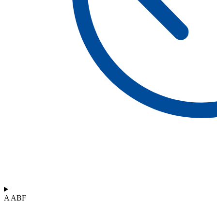
A ABF