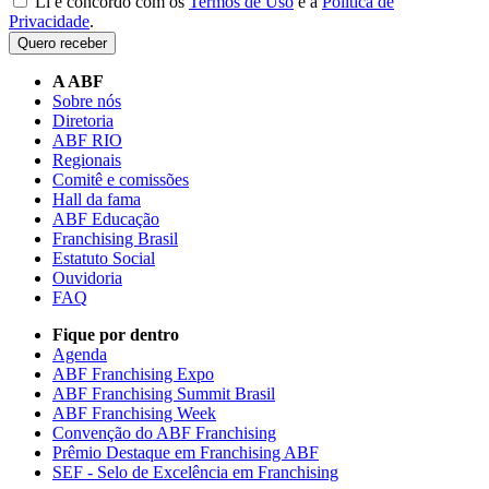
Li e concordo com os
Termos de Uso
e a
Política de
Privacidade
.
Quero receber
A ABF
Sobre nós
Diretoria
ABF RIO
Regionais
Comitê e comissões
Hall da fama
ABF Educação
Franchising Brasil
Estatuto Social
Ouvidoria
FAQ
Fique por dentro
Agenda
ABF Franchising Expo
ABF Franchising Summit Brasil
ABF Franchising Week
Convenção do ABF Franchising
Prêmio Destaque em Franchising ABF
SEF - Selo de Excelência em Franchising