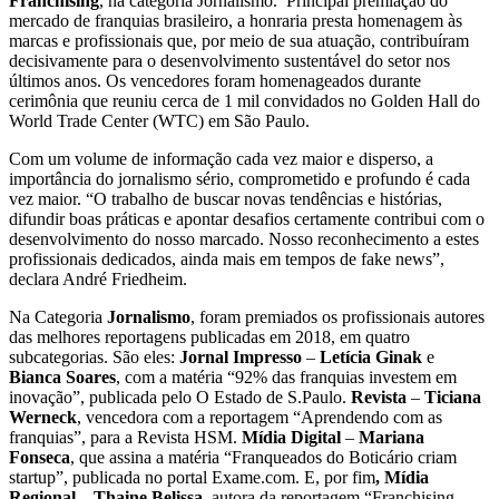
Franchising
, na categoria Jornalismo. Principal premiação do
mercado de franquias brasileiro, a honraria presta homenagem às
marcas e profissionais que, por meio de sua atuação, contribuíram
decisivamente para o desenvolvimento sustentável do setor nos
últimos anos. Os vencedores foram homenageados durante
cerimônia que reuniu cerca de 1 mil convidados no Golden Hall do
World Trade Center (WTC) em São Paulo.
Com um volume de informação cada vez maior e disperso, a
importância do jornalismo sério, comprometido e profundo é cada
vez maior. “O trabalho de buscar novas tendências e histórias,
difundir boas práticas e apontar desafios certamente contribui com o
desenvolvimento do nosso marcado. Nosso reconhecimento a estes
profissionais dedicados, ainda mais em tempos de fake news”,
declara André Friedheim.
Na Categoria
Jornalismo
, foram premiados os profissionais autores
das melhores reportagens publicadas em 2018, em quatro
subcategorias. São eles:
Jornal Impresso
–
Letícia Ginak
e
Bianca Soares
, com a matéria “92% das franquias investem em
inovação”, publicada pelo O Estado de S.Paulo.
Revista
–
Ticiana
Werneck
, vencedora com a reportagem “Aprendendo com as
franquias”, para a Revista HSM.
Mídia Digital
–
Mariana
Fonseca
, que assina a matéria “Franqueados do Boticário criam
startup”, publicada no portal Exame.com. E, por fim
, Mídia
Regional
–
Thaine Belissa
, autora da reportagem “Franchising