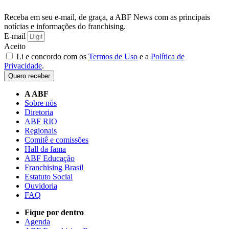
Receba em seu e-mail, de graça, a ABF News com as principais
notícias e informações do franchising.
E-mail
Aceito
Li e concordo com os
Termos de Uso
e a
Política de
Privacidade
.
Quero receber
A ABF
Sobre nós
Diretoria
ABF RIO
Regionais
Comitê e comissões
Hall da fama
ABF Educação
Franchising Brasil
Estatuto Social
Ouvidoria
FAQ
Fique por dentro
Agenda