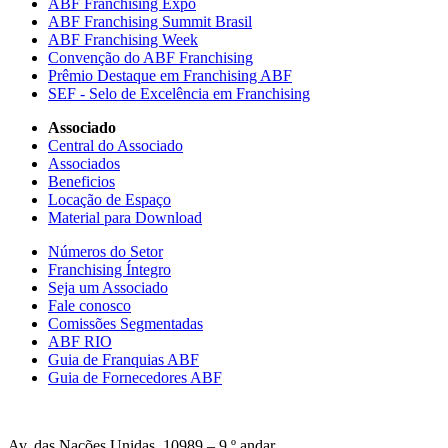
ABF Franchising Expo
ABF Franchising Summit Brasil
ABF Franchising Week
Convenção do ABF Franchising
Prêmio Destaque em Franchising ABF
SEF - Selo de Excelência em Franchising
Associado
Central do Associado
Associados
Beneficios
Locação de Espaço
Material para Download
Números do Setor
Franchising Íntegro
Seja um Associado
Fale conosco
Comissões Segmentadas
ABF RIO
Guia de Franquias ABF
Guia de Fornecedores ABF
Av. das Nações Unidas, 10989 – 9 º andar