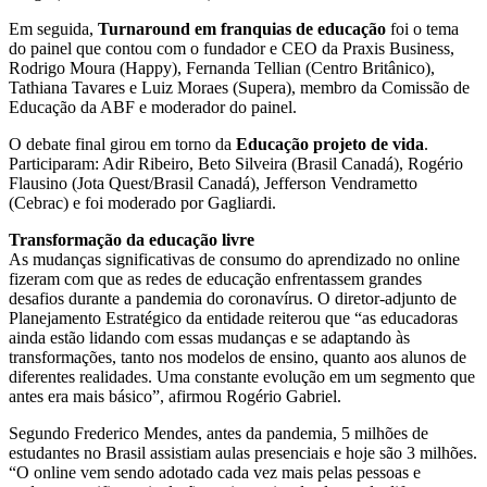
Em seguida,
Turnaround em franquias de educação
foi o tema
do painel que contou com o fundador e CEO da Praxis Business,
Rodrigo Moura (Happy), Fernanda Tellian (Centro Britânico),
Tathiana Tavares e Luiz Moraes (Supera), membro da Comissão de
Educação da ABF e moderador do painel.
O debate final girou em torno da
Educação projeto de vida
.
Participaram: Adir Ribeiro, Beto Silveira (Brasil Canadá), Rogério
Flausino (Jota Quest/Brasil Canadá), Jefferson Vendrametto
(Cebrac) e foi moderado por Gagliardi.
Transformação da educação livre
As mudanças significativas de consumo do aprendizado no online
fizeram com que as redes de educação enfrentassem grandes
desafios durante a pandemia do coronavírus. O diretor-adjunto de
Planejamento Estratégico da entidade reiterou que “as educadoras
ainda estão lidando com essas mudanças e se adaptando às
transformações, tanto nos modelos de ensino, quanto aos alunos de
diferentes realidades. Uma constante evolução em um segmento que
antes era mais básico”, afirmou Rogério Gabriel.
Segundo Frederico Mendes, antes da pandemia, 5 milhões de
estudantes no Brasil assistiam aulas presenciais e hoje são 3 milhões.
“O online vem sendo adotado cada vez mais pelas pessoas e