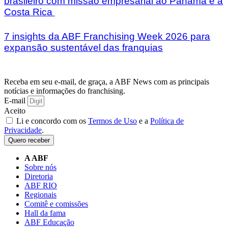
brasileiro com missão empresarial ao Panamá e à
Costa Rica
7 insights da ABF Franchising Week 2026 para
expansão sustentável das franquias
Receba em seu e-mail, de graça, a ABF News com as principais
notícias e informações do franchising.
E-mail
Aceito
Li e concordo com os
Termos de Uso
e a
Política de
Privacidade
.
Quero receber
A ABF
Sobre nós
Diretoria
ABF RIO
Regionais
Comitê e comissões
Hall da fama
ABF Educação