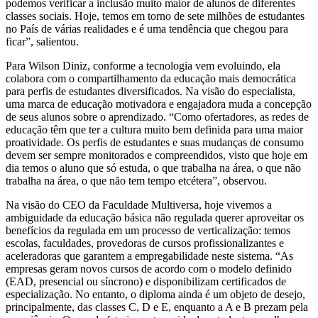
podemos verificar a inclusão muito maior de alunos de diferentes
classes sociais. Hoje, temos em torno de sete milhões de estudantes
no País de várias realidades e é uma tendência que chegou para
ficar”, salientou.
Para Wilson Diniz, conforme a tecnologia vem evoluindo, ela
colabora com o compartilhamento da educação mais democrática
para perfis de estudantes diversificados. Na visão do especialista,
uma marca de educação motivadora e engajadora muda a concepção
de seus alunos sobre o aprendizado. “Como ofertadores, as redes de
educação têm que ter a cultura muito bem definida para uma maior
proatividade. Os perfis de estudantes e suas mudanças de consumo
devem ser sempre monitorados e compreendidos, visto que hoje em
dia temos o aluno que só estuda, o que trabalha na área, o que não
trabalha na área, o que não tem tempo etcétera”, observou.
Na visão do CEO da Faculdade Multiversa, hoje vivemos a
ambiguidade da educação básica não regulada querer aproveitar os
benefícios da regulada em um processo de verticalização: temos
escolas, faculdades, provedoras de cursos profissionalizantes e
aceleradoras que garantem a empregabilidade neste sistema. “As
empresas geram novos cursos de acordo com o modelo definido
(EAD, presencial ou síncrono) e disponibilizam certificados de
especialização. No entanto, o diploma ainda é um objeto de desejo,
principalmente, das classes C, D e E, enquanto a A e B prezam pela