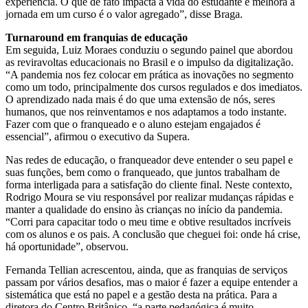
experiência. O que de fato impacta a vida do estudante e melhora a
jornada em um curso é o valor agregado”, disse Braga.
Turnaround em franquias de educação
Em seguida, Luiz Moraes conduziu o segundo painel que abordou
as reviravoltas educacionais no Brasil e o impulso da digitalização.
“A pandemia nos fez colocar em prática as inovações no segmento
como um todo, principalmente dos cursos regulados e dos imediatos.
O aprendizado nada mais é do que uma extensão de nós, seres
humanos, que nos reinventamos e nos adaptamos a todo instante.
Fazer com que o franqueado e o aluno estejam engajados é
essencial”, afirmou o executivo da Supera.
Nas redes de educação, o franqueador deve entender o seu papel e
suas funções, bem como o franqueado, que juntos trabalham de
forma interligada para a satisfação do cliente final. Neste contexto,
Rodrigo Moura se viu responsável por realizar mudanças rápidas e
manter a qualidade do ensino às crianças no início da pandemia.
“Corri para capacitar todo o meu time e obtive resultados incríveis
com os alunos e os pais. A conclusão que cheguei foi: onde há crise,
há oportunidade”, observou.
Fernanda Tellian acrescentou, ainda, que as franquias de serviços
passam por vários desafios, mas o maior é fazer a equipe entender a
sistemática que está no papel e a gestão desta na prática. Para a
diretora do Centro Britânico, “a parte pedagógica é muito