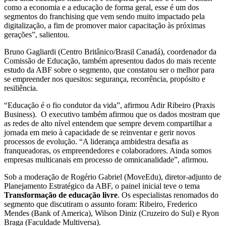
como a economia e a educação de forma geral, esse é um dos
segmentos do franchising que vem sendo muito impactado pela
digitalização, a fim de promover maior capacitação às próximas
gerações”, salientou.
Bruno Gagliardi (Centro Britânico/Brasil Canadá), coordenador da
Comissão de Educação, também apresentou dados do mais recente
estudo da ABF sobre o segmento, que constatou ser o melhor para
se empreender nos quesitos: segurança, recorrência, propósito e
resiliência.
“Educação é o fio condutor da vida”, afirmou Adir Ribeiro (Praxis
Business). O executivo também afirmou que os dados mostram que
as redes de alto nível entendem que sempre devem compartilhar a
jornada em meio à capacidade de se reinventar e gerir novos
processos de evolução. “A liderança ambidestra desafia as
franqueadoras, os empreendedores e colaboradores. Ainda somos
empresas multicanais em processo de omnicanalidade”, afirmou.
Sob a moderação de Rogério Gabriel (MoveEdu), diretor-adjunto de
Planejamento Estratégico da ABF, o painel inicial teve o tema
Transformação de educação livre
. Os especialistas renomados do
segmento que discutiram o assunto foram: Ribeiro, Frederico
Mendes (Bank of America), Wilson Diniz (Cruzeiro do Sul) e Ryon
Braga (Faculdade Multiversa).