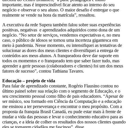
importante, mas é imprescindível ficar atento ao interno do seu
negócio e observar o seu aluno. O maior desafio é entregar o que
realmente se vende na hora da matrícula”, ressaltou.
A executiva da rede Supera também falou sobre suas experiências
positivas, negativas e aprendizados adquiridos como dona de um
negócio. “No setor de serviços, vendemos expectativas e, no meu
caso, o público de idosos se tornou uma incerteza gigantesca em
meio à pandemia. Nesse momento, eu intensifiquei as tentativas de
solucionar as dores dos meus clientes e diversifiquei a entrega de
conteúdos aos meus alunos. A franqueadora deve dar suporte em
todos os momentos e o franqueado tem que saber fazer tudo, mas
aprender a gerir pessoas (colaboradores e clientes) foi um dos meus
fatores de sucesso”, contou Tathiana Tavares.
Educação – projeto de vida
Para falar de aprendizado constante, Rogério Flausino contou no
último painel sobre sua relação com o segmento de Educação, e o
seu crescimento pessoal como filho de pais educadores. “Apesar de
ser músico, sou formado em Ciência da Computação e a educação
me ensinou a ter perseverança e encontrar o meu propósito. Com a
proposta da franquia Brasil Canadá, eu pude estar mais à frente de
mudar a vida das pessoas e levar o conhecimento educativo para as
crianças, e a ideia de colher os resultados dos nossos clientes quando
eles se tornarem cidadãos me fascinou”, disse.