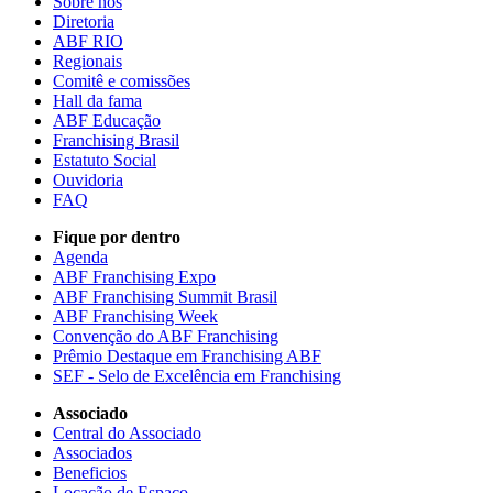
Sobre nós
Diretoria
ABF RIO
Regionais
Comitê e comissões
Hall da fama
ABF Educação
Franchising Brasil
Estatuto Social
Ouvidoria
FAQ
Fique por dentro
Agenda
ABF Franchising Expo
ABF Franchising Summit Brasil
ABF Franchising Week
Convenção do ABF Franchising
Prêmio Destaque em Franchising ABF
SEF - Selo de Excelência em Franchising
Associado
Central do Associado
Associados
Beneficios
Locação de Espaço