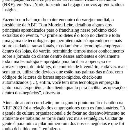
(NRF), em Nova York, trazendo na bagagem novos aprendizados e
insights.
Fazendo um balanço do maior encontro do varejo mundial, o
presidente da ABF, Tom Moreira Leite, detalhou alguns dos
principais aprendizados para o franchising nesse próximo ciclo
extraídos do evento. “O primeiro deles é o foco no cliente e toda
uma gama de tecnologias que permitem não só aprendermos mais
sobre os dados transacionais, mas também a tecnologia empregada
dentro das lojas, do varejo, permitindo termos maior conhecimento
sobre a jornada do cliente dentro desses ambientes e obviamente
toda uma tecnologia empregada para facilitar a operação de
armazenagem, de pickings, de controle de inventário, cada vez mais
sem atrito, utilizando devices que estão nas palmas das mãos, com
códigos de leitores de barras super-rápidos, check-outs
automatizados (…), enfim, você tem uma tecnologia empregada
tanto para a experiência do cliente quanto para facilitar as operações
dentro dos negócios”, observou.
Ainda de acordo com Leite, um segundo ponto muito discutido na
NRF 2023 foi a relação dos empregadores com os funcionários. “A
agenda de cultura organizacional e de focar no desenvolvimento no
ambiente de trabalho se torna cada vez mais estratégica. Cuidar de
gente é para mim o pilar número um dos nossos negócios e que foi
muito debatido aqui”, enfatizou.