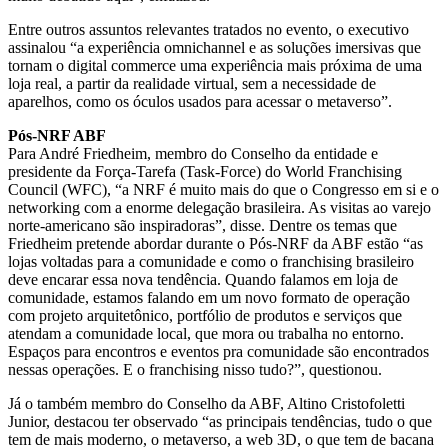
Entre outros assuntos relevantes tratados no evento, o executivo
assinalou “a experiência omnichannel e as soluções imersivas que
tornam o digital commerce uma experiência mais próxima de uma
loja real, a partir da realidade virtual, sem a necessidade de
aparelhos, como os óculos usados para acessar o metaverso”.
Pós-NRF ABF
Para André Friedheim, membro do Conselho da entidade e
presidente da Força-Tarefa (Task-Force) do World Franchising
Council (WFC), “a NRF é muito mais do que o Congresso em si e o
networking com a enorme delegação brasileira. As visitas ao varejo
norte-americano são inspiradoras”, disse. Dentre os temas que
Friedheim pretende abordar durante o Pós-NRF da ABF estão “as
lojas voltadas para a comunidade e como o franchising brasileiro
deve encarar essa nova tendência. Quando falamos em loja de
comunidade, estamos falando em um novo formato de operação
com projeto arquitetônico, portfólio de produtos e serviços que
atendam a comunidade local, que mora ou trabalha no entorno.
Espaços para encontros e eventos pra comunidade são encontrados
nessas operações. E o franchising nisso tudo?”, questionou.
Já o também membro do Conselho da ABF, Altino Cristofoletti
Junior, destacou ter observado “as principais tendências, tudo o que
tem de mais moderno, o metaverso, a web 3D, o que tem de bacana