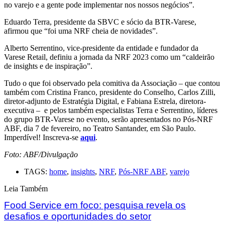
no varejo e a gente pode implementar nos nossos negócios”.
Eduardo Terra, presidente da SBVC e sócio da BTR-Varese,
afirmou que “foi uma NRF cheia de novidades”.
Alberto Serrentino, vice-presidente da entidade e fundador da
Varese Retail, definiu a jornada da NRF 2023 como um “caldeirão
de insights e de inspiração”.
Tudo o que foi observado pela comitiva da Associação – que contou
também com Cristina Franco, presidente do Conselho, Carlos Zilli,
diretor-adjunto de Estratégia Digital, e Fabiana Estrela, diretora-
executiva – e pelos também especialistas Terra e Serrentino, líderes
do grupo BTR-Varese no evento, serão apresentados no Pós-NRF
ABF, dia 7 de fevereiro, no Teatro Santander, em São Paulo.
Imperdível! Inscreva-se
aqui
.
Foto: ABF/Divulgação
TAGS:
home
,
insights
,
NRF
,
Pós-NRF ABF
,
varejo
Leia Também
Food Service em foco: pesquisa revela os
desafios e oportunidades do setor