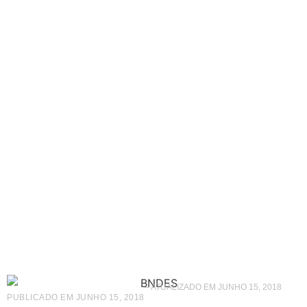
ABF e BNDES firmam
parceria para o
Projeto Franquias
– ATUALIZADO EM JUNHO 15, 2018
PUBLICADO EM
JUNHO 15, 2018