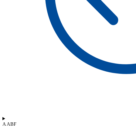
A ABF