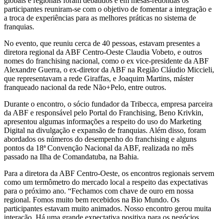
globais e regionais foram debatidos e em mesas-redondas os
participantes reuniram-se com o objetivo de fomentar a integração e
a troca de experiências para as melhores práticas no sistema de
franquias.
No evento, que reuniu cerca de 40 pessoas, estavam presentes a
diretora regional da ABF Centro-Oeste Claudia Vobeto, e outros
nomes do franchising nacional, como o ex vice-presidente da ABF
Alexandre Guerra, o ex-diretor da ABF na Região Cláudio Miccieli,
que representavam a rede Giraffas, e Joaquim Martins, máster
franqueado nacional da rede Não+Pelo, entre outros.
Durante o encontro, o sócio fundador da Tribecca, empresa parceira
da ABF e responsável pelo Portal do Franchising, Beno Krivkin,
apresentou algumas informações a respeito do uso do Marketing
Digital na divulgação e expansão de franquias. Além disso, foram
abordados os números do desempenho do franchising e alguns
pontos da 18ª Convenção Nacional da ABF, realizada no mês
passado na Ilha de Comandatuba, na Bahia.
Para a diretora da ABF Centro-Oeste, os encontros regionais servem
como um termômetro do mercado local a respeito das expectativas
para o próximo ano. “Fechamos com chave de ouro em nossa
regional. Fomos muito bem recebidos na Bio Mundo. Os
participantes estavam muito animados. Nosso encontro gerou muita
interação. Há uma grande expectativa positiva para os negócios