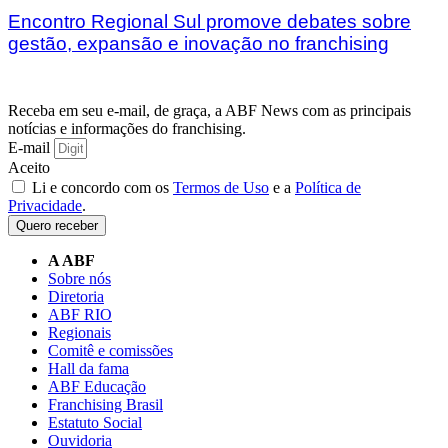
Encontro Regional Sul promove debates sobre
gestão, expansão e inovação no franchising
Receba em seu e-mail, de graça, a ABF News com as principais
notícias e informações do franchising.
E-mail
Aceito
Li e concordo com os
Termos de Uso
e a
Política de
Privacidade
.
Quero receber
A ABF
Sobre nós
Diretoria
ABF RIO
Regionais
Comitê e comissões
Hall da fama
ABF Educação
Franchising Brasil
Estatuto Social
Ouvidoria