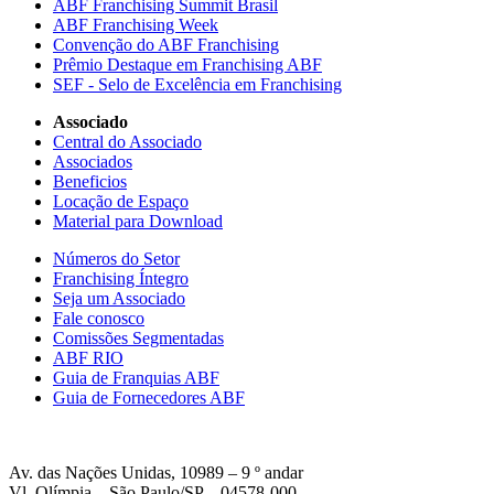
ABF Franchising Summit Brasil
ABF Franchising Week
Convenção do ABF Franchising
Prêmio Destaque em Franchising ABF
SEF - Selo de Excelência em Franchising
Associado
Central do Associado
Associados
Beneficios
Locação de Espaço
Material para Download
Números do Setor
Franchising Íntegro
Seja um Associado
Fale conosco
Comissões Segmentadas
ABF RIO
Guia de Franquias ABF
Guia de Fornecedores ABF
Av. das Nações Unidas, 10989 – 9 º andar
Vl. Olímpia – São Paulo/SP – 04578-000