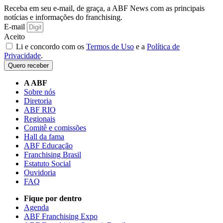
Receba em seu e-mail, de graça, a ABF News com as principais
notícias e informações do franchising.
E-mail
Aceito
Li e concordo com os
Termos de Uso
e a
Política de
Privacidade
.
Quero receber
A ABF
Sobre nós
Diretoria
ABF RIO
Regionais
Comitê e comissões
Hall da fama
ABF Educação
Franchising Brasil
Estatuto Social
Ouvidoria
FAQ
Fique por dentro
Agenda
ABF Franchising Expo