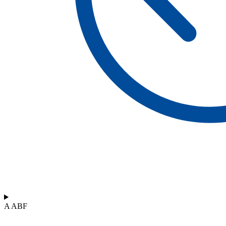
A ABF