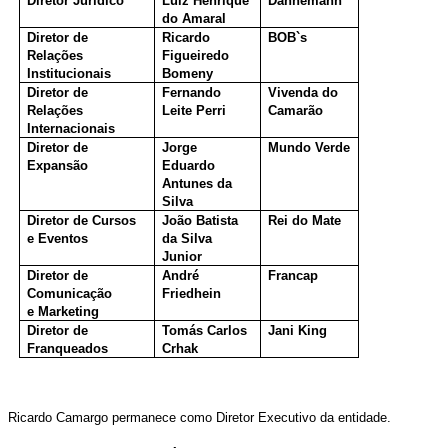
Diretor Jurídico
Luiz Henrique
Dannemann
do Amaral
Diretor de
Ricardo
BOB`s
Relações
Figueiredo
Institucionais
Bomeny
Diretor de
Fernando
Vivenda do
Relações
Leite Perri
Camarão
Internacionais
Diretor de
Jorge
Mundo Verde
Expansão
Eduardo
Antunes da
Silva
Diretor de Cursos
João Batista
Rei do Mate
e Eventos
da Silva
Junior
Diretor de
André
Francap
Comunicação
Friedhein
e Marketing
Diretor de
Tomás Carlos
Jani King
Franqueados
Crhak
Ricardo Camargo permanece como Diretor Executivo da entidade.