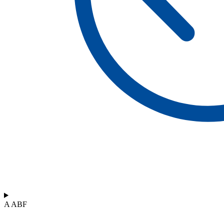
A ABF