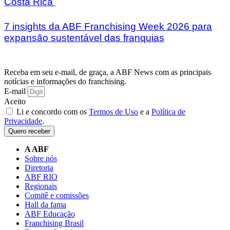
Costa Rica
7 insights da ABF Franchising Week 2026 para
expansão sustentável das franquias
Receba em seu e-mail, de graça, a ABF News com as principais
notícias e informações do franchising.
E-mail
Aceito
Li e concordo com os
Termos de Uso
e a
Política de
Privacidade
.
Quero receber
A ABF
Sobre nós
Diretoria
ABF RIO
Regionais
Comitê e comissões
Hall da fama
ABF Educação
Franchising Brasil