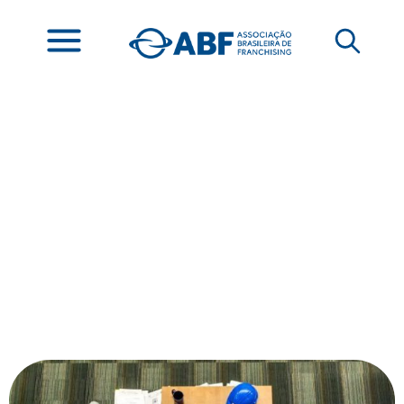
ABF anuncia novas
marcas associadas no
mês de março