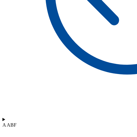
A ABF