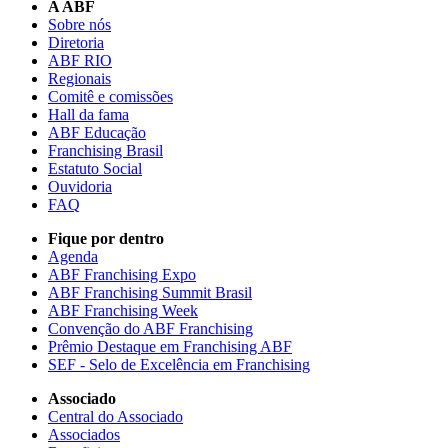
A ABF
Sobre nós
Diretoria
ABF RIO
Regionais
Comitê e comissões
Hall da fama
ABF Educação
Franchising Brasil
Estatuto Social
Ouvidoria
FAQ
Fique por dentro
Agenda
ABF Franchising Expo
ABF Franchising Summit Brasil
ABF Franchising Week
Convenção do ABF Franchising
Prêmio Destaque em Franchising ABF
SEF - Selo de Excelência em Franchising
Associado
Central do Associado
Associados