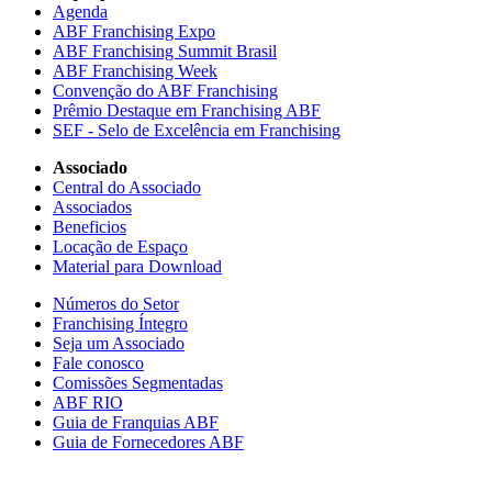
Agenda
ABF Franchising Expo
ABF Franchising Summit Brasil
ABF Franchising Week
Convenção do ABF Franchising
Prêmio Destaque em Franchising ABF
SEF - Selo de Excelência em Franchising
Associado
Central do Associado
Associados
Beneficios
Locação de Espaço
Material para Download
Números do Setor
Franchising Íntegro
Seja um Associado
Fale conosco
Comissões Segmentadas
ABF RIO
Guia de Franquias ABF
Guia de Fornecedores ABF