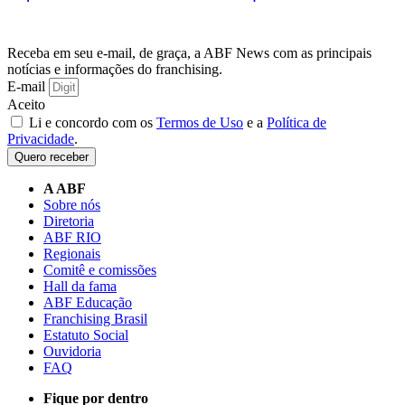
Receba em seu e-mail, de graça, a ABF News com as principais
notícias e informações do franchising.
E-mail
Aceito
Li e concordo com os
Termos de Uso
e a
Política de
Privacidade
.
Quero receber
A ABF
Sobre nós
Diretoria
ABF RIO
Regionais
Comitê e comissões
Hall da fama
ABF Educação
Franchising Brasil
Estatuto Social
Ouvidoria
FAQ
Fique por dentro