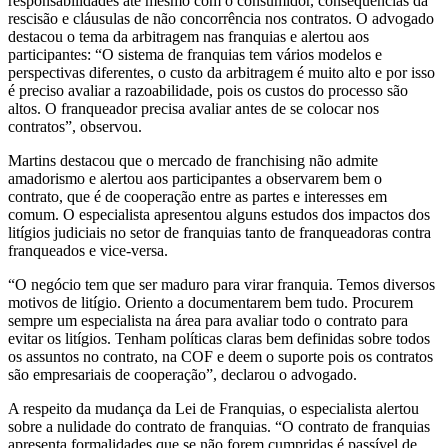
responsabilidades até mesmo com o consumidor, consequências da
rescisão e cláusulas de não concorrência nos contratos. O advogado
destacou o tema da arbitragem nas franquias e alertou aos
participantes: “O sistema de franquias tem vários modelos e
perspectivas diferentes, o custo da arbitragem é muito alto e por isso
é preciso avaliar a razoabilidade, pois os custos do processo são
altos. O franqueador precisa avaliar antes de se colocar nos
contratos”, observou.
Martins destacou que o mercado de franchising não admite
amadorismo e alertou aos participantes a observarem bem o
contrato, que é de cooperação entre as partes e interesses em
comum. O especialista apresentou alguns estudos dos impactos dos
litígios judiciais no setor de franquias tanto de franqueadoras contra
franqueados e vice-versa.
“O negócio tem que ser maduro para virar franquia. Temos diversos
motivos de litígio. Oriento a documentarem bem tudo. Procurem
sempre um especialista na área para avaliar todo o contrato para
evitar os litígios. Tenham políticas claras bem definidas sobre todos
os assuntos no contrato, na COF e deem o suporte pois os contratos
são empresariais de cooperação”, declarou o advogado.
A respeito da mudança da Lei de Franquias, o especialista alertou
sobre a nulidade do contrato de franquias. “O contrato de franquias
apresenta formalidades que se não forem cumpridas é passível de