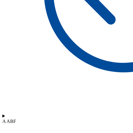
A ABF