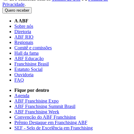
Privacidade
.
Quero receber
A ABF
Sobre nós
Diretoria
ABF RIO
Regionais
Comitê e comissões
Hall da fama
ABF Educação
Franchising Brasil
Estatuto Social
Ouvidoria
FAQ
Fique por dentro
Agenda
ABF Franchising Expo
ABF Franchising Summit Brasil
ABF Franchising Week
Convenção do ABF Franchising
Prêmio Destaque em Franchising ABF
SEF - Selo de Excelência em Franchising