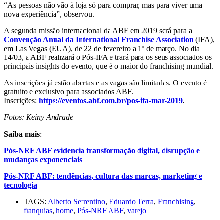
“As pessoas não vão à loja só para comprar, mas para viver uma
nova experiência”, observou.
A segunda missão internacional da ABF em 2019 será para a
Convenção Anual da International Franchise Association
(IFA),
em Las Vegas (EUA), de 22 de fevereiro a 1º de março. No dia
14/03, a ABF realizará o Pós-IFA e trará para os seus associados os
principais insights do evento, que é o maior do franchising mundial.
As inscrições já estão abertas e as vagas são limitadas. O evento é
gratuito e exclusivo para associados ABF.
Inscrições:
https://eventos.abf.com.br/pos-ifa-mar-2019
.
Fotos: Keiny Andrade
Saiba mais
:
Pós-NRF ABF evidencia transformação digital, disrupção e
mudanças exponenciais
Pós-NRF ABF: tendências, cultura das marcas, marketing e
tecnologia
TAGS:
Alberto Serrentino
,
Eduardo Terra
,
Franchising
,
franquias
,
home
,
Pós-NRF ABF
,
varejo