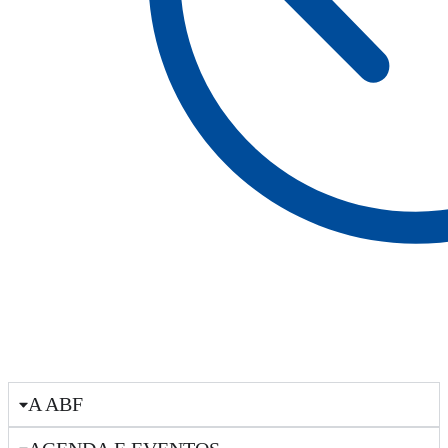
A ABF