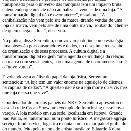
transportado para o universo das franquias tem um impacto brutal,
entendendo que um site não canibaliza as vendas de uma loja. “A
transformação digital não é e-commerce”, ressaltou. “A
canibalização não vem pelo site da marca, tirando vendas de uma
loja da marca, vem pelo site de uma outra marca, ‘roubando’ clientes
de quem chega na loja”, observou.
Na prática, disse Serrentino, o novo varejo define como estratégia
uma obsessão por consumidores e dados, no desenho e redesenho
da organização e de seus processos. A cultura digital e a
transformação digital exigem “uma agenda de mudança da relação
da marca com seus clientes, não uma agenda de e-commerce. Isso é
o “novo varejo”.
E voltando-se à análise do papel da loja física, Serrentino
sentenciou: “A loja tem um valor enorme na aquisição de clientes,
na captura de dados”. “A questão não é se a loja morre ou vive, mas
que loja é essa que vive”.
Coordenador de um dos painéis da NRF, Serrentino apresentou o
case da rede Cacau Show, um exemplo do franchising nesse novo
varejo. A loja modelo em sua sede, localizada em Itapevi, Grande
São Paulo, se transformou num ponto turístico. A megastore agrega
serviço, food service, logística e conta com o maior painel grafitado
do mundo, feito pelo renomado artista brasileiro Eduardo Kobra.