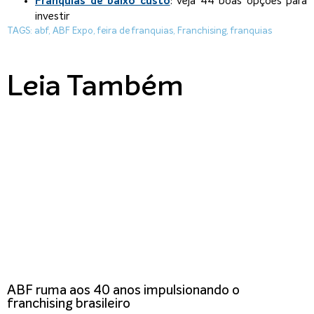
Franquias de baixo custo
: veja 44 boas opções para
investir
TAGS:
abf
,
ABF Expo
,
feira de franquias
,
Franchising
,
franquias
Leia Também
ABF ruma aos 40 anos impulsionando o
franchising brasileiro