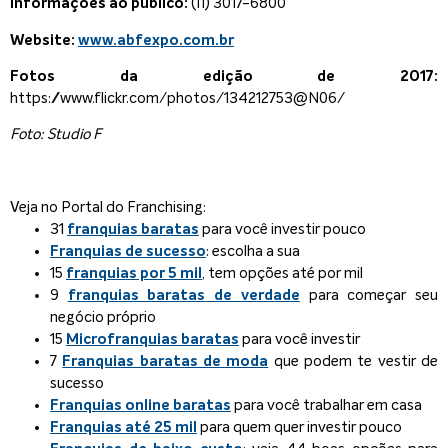
Informações ao público:
(11) 3017-6800
Website:
www.abfexpo.com.br
Fotos da edição de 2017:
https://www.flickr.com/photos/134212753@N06/
Foto: Studio F
Veja no Portal do Franchising:
31
franquias baratas
para você investir pouco
Franquias de sucesso
: escolha a sua
15
franquias por 5 mil
, tem opções até por mil
9
franquias baratas
de verdade
para começar seu
negócio próprio
15
Microfranquias baratas
para você investir
7
Franquias baratas de moda
que podem te vestir de
sucesso
Franquias online baratas
para você trabalhar em casa
Franquias até 25 mil
para quem quer investir pouco