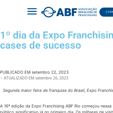
COMI
1º dia da Expo Franchis
|
NOTÍCIAS
|
ABF EM AÇÃO
|
1º DIA DA EXPO FRANCH
cases de sucesso
PUBLICADO EM
setembro 22, 2023
– ATUALIZADO EM setembro 26, 2023
Segunda maior feira de franquias do Brasil, Expo Franchi
A 16ª edição da Expo Franchising ABF Rio começou nessa q
público significativo já no primeiro dia. Os milhares de 