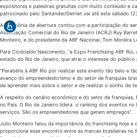
expositoras e palestras gratuitas com muito conteúdo e ca
patrocinado pelo Santander/Getnet vai até este sábado (23
A cerimônia de abertura contou com a participação do se
Associação Comercial do Rio de Janeiro (ACRJ) Ruy Barreto
Monteiro, e do presidente da ABF Nacional, Tom Moreira Le
Para Clodoaldo Nascimento, “a Expo Franchising ABF Rio, a 
estado do Rio de Janeiro, que atrai o interesse do públic
“Parabéns à ABF Rio por realizar este evento tão belo e tã
avanço do empreendedorismo e do setor de franquias brasi
de aprender mais sobre o setor e de realizar o sonho de te
A respeito do cenário econômico e do setor de franquias, 
no País. O Rio de Janeiro lidera o ranking dos eventos no
serviços. São os empreendedores que geram empregos”.
Julio Monteiro falou da importância do franchising hoje e
proporciona esse encontro entre as marcas brasileiras no