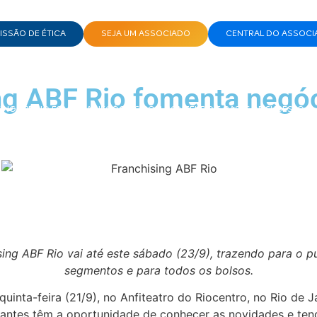
SSÃO DE ÉTICA
SEJA UM ASSOCIADO
CENTRAL DO ASSOCI
ing ABF Rio fomenta neg
ISING ABF RIO FOMENTA NEGÓCIOS COM CONTEÚDO E CASES DE SUCESSO
sing ABF Rio vai até este sábado (23/9), trazendo para o 
segmentos e para todos os bolsos.
uinta-feira (21/9), no Anfiteatro do Riocentro, no Rio de
visitantes têm a oportunidade de conhecer as novidades e t