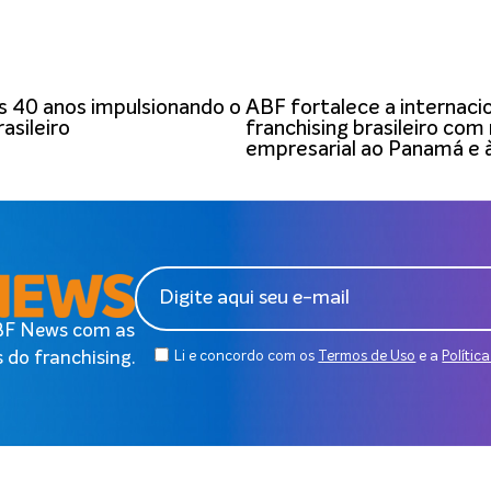
 40 anos impulsionando o
ABF fortalece a internaci
asileiro
franchising brasileiro com
empresarial ao Panamá e 
ABF News com as
 do franchising.
Li e concordo com os
Termos de Uso
e a
Polític