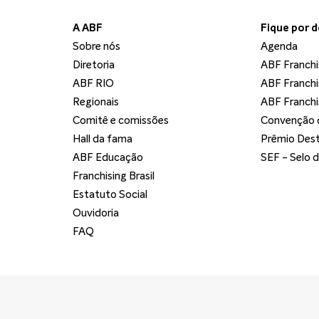
A ABF
Fique por 
Sobre nós
Agenda
Diretoria
ABF Franchi
ABF RIO
ABF Franchi
Regionais
ABF Franchi
Comitê e comissões
Convenção d
Hall da fama
Prêmio Dest
ABF Educação
SEF - Selo 
Franchising Brasil
Estatuto Social
Ouvidoria
FAQ