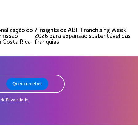
onalização do
7 insights da ABF Franchising Week
 missão
2026 para expansão sustentável das
à Costa Rica
franquias
Quero receber
a de Privacidade
.