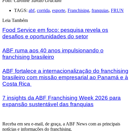
Foto: Caroline Tarozo Graciani
TAGS:
abf
,
corrida
,
esporte
,
Franchising
,
franquias
,
FRUN
Leia Também
Food Service em foco: pesquisa revela os
desafios e oportunidades do setor
ABF ruma aos 40 anos impulsionando o
franchising brasileiro
ABF fortalece a internacionalização do franchising
brasileiro com missão empresarial ao Panamá e à
Costa Rica
7 insights da ABF Franchising Week 2026 para
expansão sustentável das franquias
Receba em seu e-mail, de graça, a ABF News com as principais
notícias e informações do franchising.