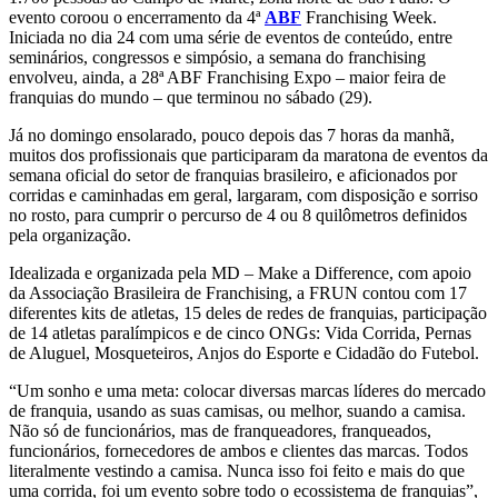
evento coroou o encerramento da 4ª
ABF
Franchising Week.
Iniciada no dia 24 com uma série de eventos de conteúdo, entre
seminários, congressos e simpósio, a semana do franchising
envolveu, ainda, a 28ª ABF Franchising Expo – maior feira de
franquias do mundo – que terminou no sábado (29).
Já no domingo ensolarado, pouco depois das 7 horas da manhã,
muitos dos profissionais que participaram da maratona de eventos da
semana oficial do setor de franquias brasileiro, e aficionados por
corridas e caminhadas em geral, largaram, com disposição e sorriso
no rosto, para cumprir o percurso de 4 ou 8 quilômetros definidos
pela organização.
Idealizada e organizada pela MD – Make a Difference, com apoio
da Associação Brasileira de Franchising, a FRUN contou com 17
diferentes kits de atletas, 15 deles de redes de franquias, participação
de 14 atletas paralímpicos e de cinco ONGs: Vida Corrida, Pernas
de Aluguel, Mosqueteiros, Anjos do Esporte e Cidadão do Futebol.
“Um sonho e uma meta: colocar diversas marcas líderes do mercado
de franquia, usando as suas camisas, ou melhor, suando a camisa.
Não só de funcionários, mas de franqueadores, franqueados,
funcionários, fornecedores de ambos e clientes das marcas. Todos
literalmente vestindo a camisa. Nunca isso foi feito e mais do que
uma corrida, foi um evento sobre todo o ecossistema de franquias”,