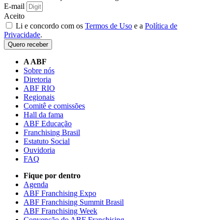
E-mail
Aceito
Li e concordo com os
Termos de Uso
e a
Política de
Privacidade
.
Quero receber
A ABF
Sobre nós
Diretoria
ABF RIO
Regionais
Comitê e comissões
Hall da fama
ABF Educação
Franchising Brasil
Estatuto Social
Ouvidoria
FAQ
Fique por dentro
Agenda
ABF Franchising Expo
ABF Franchising Summit Brasil
ABF Franchising Week
Convenção do ABF Franchising