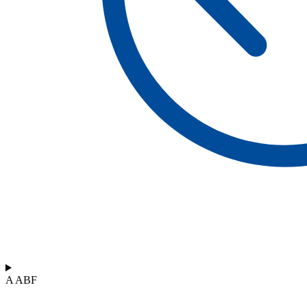
A ABF