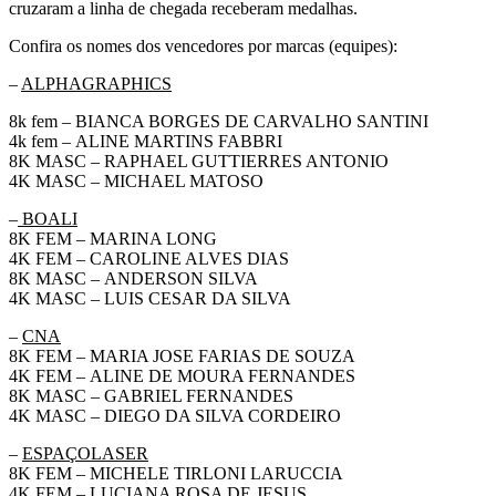
cruzaram a linha de chegada receberam medalhas.
Confira os nomes dos vencedores por marcas (equipes):
–
ALPHAGRAPHICS
8k fem – BIANCA BORGES DE CARVALHO SANTINI
4k fem – ALINE MARTINS FABBRI
8K MASC – RAPHAEL GUTTIERRES ANTONIO
4K MASC – MICHAEL MATOSO
–
BOALI
8K FEM – MARINA LONG
4K FEM – CAROLINE ALVES DIAS
8K MASC – ANDERSON SILVA
4K MASC – LUIS CESAR DA SILVA
–
CNA
8K FEM – MARIA JOSE FARIAS DE SOUZA
4K FEM – ALINE DE MOURA FERNANDES
8K MASC – GABRIEL FERNANDES
4K MASC – DIEGO DA SILVA CORDEIRO
–
ESPAÇOLASER
8K FEM – MICHELE TIRLONI LARUCCIA
4K FEM – LUCIANA ROSA DE JESUS