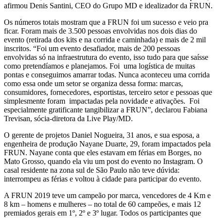
afirmou Denis Santini, CEO do Grupo MD e idealizador da FRUN.
Os números totais mostram que a FRUN foi um sucesso e veio pra
ficar. Foram mais de 3.500 pessoas envolvidas nos dois dias do
evento (retirada dos kits e na corrida e caminhada) e mais de 2 mil
inscritos. “Foi um evento desafiador, mais de 200 pessoas
envolvidas só na infraestrutura do evento, isso tudo para que saísse
como pretendíamos e planejamos. Foi uma logística de muitas
pontas e conseguimos amarrar todas. Nunca aconteceu uma corrida
como essa onde um setor se organiza dessa forma: marcas,
consumidores, fornecedores, esportistas, terceiro setor e pessoas que
simplesmente foram impactadas pela novidade e ativações. Foi
especialmente gratificante tangibilizar a FRUN”, declarou Fabiana
Trevisan, sócia-diretora da Live Play/MD.
O gerente de projetos Daniel Nogueira, 31 anos, e sua esposa, a
engenheira de produção Nayane Duarte, 29, foram impactados pela
FRUN. Nayane conta que eles estavam em férias em Borges, no
Mato Grosso, quando ela viu um post do evento no Instagram. O
casal residente na zona sul de São Paulo não teve dúvida:
interrompeu as férias e voltou à cidade para participar do evento.
A FRUN 2019 teve um campeão por marca, vencedores de 4 Km e
8 km – homens e mulheres – no total de 60 campeões, e mais 12
premiados gerais em 1º, 2º e 3º lugar. Todos os participantes que