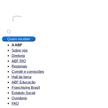
Receba em seu e-mail, de graça, a ABF News com as
principais notícias e informações do franchising.
E-mail
Aceito
Li e concordo com os
Termos de Uso
e a
Política de Privacidade
.
Quero receber
A ABF
Sobre nós
Diretoria
ABF RIO
Regionais
Comitê e comissões
Hall da fama
ABF Educação
Franchising Brasil
Estatuto Social
Ouvidoria
FAQ