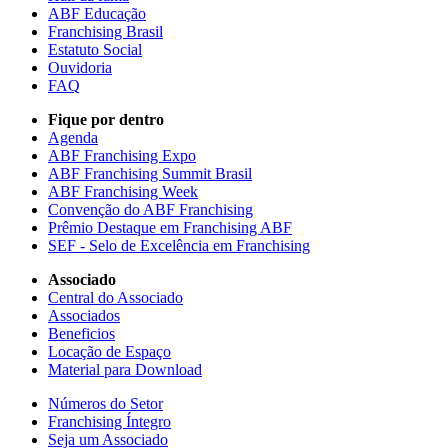
ABF Educação
Franchising Brasil
Estatuto Social
Ouvidoria
FAQ
Fique por dentro
Agenda
ABF Franchising Expo
ABF Franchising Summit Brasil
ABF Franchising Week
Convenção do ABF Franchising
Prêmio Destaque em Franchising ABF
SEF - Selo de Excelência em Franchising
Associado
Central do Associado
Associados
Beneficios
Locação de Espaço
Material para Download
Números do Setor
Franchising Íntegro
Seja um Associado