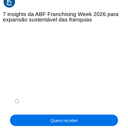
7 insights da ABF Franchising Week 2026 para
expansão sustentável das franquias
Receba em seu e-mail, de graça, a ABF News
com as principais notícias e informações do
franchising.
Li e concordo com os
Termos de Uso
e a
Política de
Privacidade
.
Quero receber