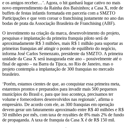
e os amigos receber…’. Agora, o hit ganhará lugar cativo no mais
novo empreendimento da Rainha dos Baixinhos; a Casa X, rede de
buffets de festas infantis formatada em parceria com a SMZTO
Participações e que vem coroar o franchising justamente no ano das
bodas de prata da Associação Brasileira de Franchising (ABF).
O investimento na criação da marca, desenvolvimento do projeto,
pesquisas e implantação da primeira franquia piloto será de
aproximadamente R$ 3 milhões, mais R$ 1 milhão para suportar as
primeiras franquias até atingir o ponto de equilíbrio do negócio,
informa José Carlos Semenzato, presidente da SMZTO. A primeira
unidade da Casa X será inaugurada este ano – possivelmente até o
final de agosto – na Barra da Tijuca, no Rio de Janeiro, mas o
projeto contempla a implantação de 300 franquias no mercado
brasileiro.
‘Porém, estamos cientes de que, ao conquistar essa primeira meta,
estaremos prontos e preparados para invadir mais 500 pequenos
municípios do Brasil e, para que isso aconteça, precisamos ter
volume e fornecedores desenvolvidos nas regionais’, afirma o
empresário. De acordo com ele, as 300 franquias em operação
devem gerar um faturamento aproximado entre R$ 40 milhões e R$
50 milhões por mês, com taxa de royalties de 8% mais 2% de fundo
de propaganda. A taxa de franquia da Casa X é de R$ 150 mil.