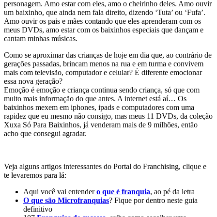
personagem. Amo estar com eles, amo o cheirinho deles. Amo ouvir
um baixinho, que ainda nem fala direito, dizendo ‘Tuta’ ou ‘Fufa’.
Amo ouvir os pais e mães contando que eles aprenderam com os
meus DVDs, amo estar com os baixinhos especiais que dançam e
cantam minhas músicas.
Como se aproximar das crianças de hoje em dia que, ao contrário de
gerações passadas, brincam menos na rua e em turma e convivem
mais com televisão, computador e celular? É diferente emocionar
essa nova geração?
Emoção é emoção e criança continua sendo criança, só que com
muito mais informação do que antes. A internet está aí… Os
baixinhos mexem em iphones, ipads e computadores com uma
rapidez que eu mesmo não consigo, mas meus 11 DVDs, da coleção
Xuxa Só Para Baixinhos, já venderam mais de 9 milhões, então
acho que consegui agradar.
Veja alguns artigos interessantes do Portal do Franchising, clique e
te levaremos para lá:
Aqui você vai entender
o que é franquia
, ao pé da letra
O que são Microfranquias
? Fique por dentro neste guia
definitivo