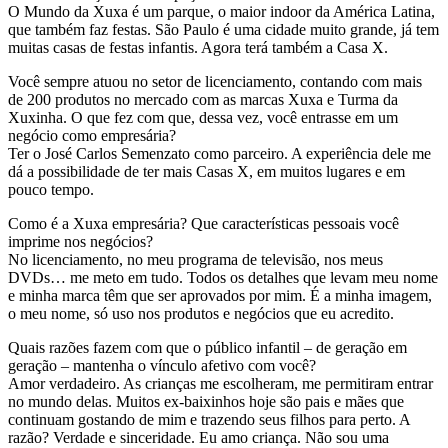
O Mundo da Xuxa é um parque, o maior indoor da América Latina,
que também faz festas. São Paulo é uma cidade muito grande, já tem
muitas casas de festas infantis. Agora terá também a Casa X.
Você sempre atuou no setor de licenciamento, contando com mais
de 200 produtos no mercado com as marcas Xuxa e Turma da
Xuxinha. O que fez com que, dessa vez, você entrasse em um
negócio como empresária?
Ter o José Carlos Semenzato como parceiro. A experiência dele me
dá a possibilidade de ter mais Casas X, em muitos lugares e em
pouco tempo.
Como é a Xuxa empresária? Que características pessoais você
imprime nos negócios?
No licenciamento, no meu programa de televisão, nos meus
DVDs… me meto em tudo. Todos os detalhes que levam meu nome
e minha marca têm que ser aprovados por mim. É a minha imagem,
o meu nome, só uso nos produtos e negócios que eu acredito.
Quais razões fazem com que o público infantil – de geração em
geração – mantenha o vínculo afetivo com você?
Amor verdadeiro. As crianças me escolheram, me permitiram entrar
no mundo delas. Muitos ex-baixinhos hoje são pais e mães que
continuam gostando de mim e trazendo seus filhos para perto. A
razão? Verdade e sinceridade. Eu amo criança. Não sou uma