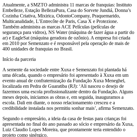
Atualmente, a SMZTO administra 11 marcas de franquias: Instituto
Embelleze, Estação BellezaPura, Casa do Sorvete Jundiá, Donna’s
Cozinha Criativa, Mixirica, OdontoCompany, Praquemarido,
Multicanalidade, L’Entrecôte de Paris, Casa X e Protezione.
Também administra as marcas ACE Películas (películas de
segurança para vidros), NS Water (máquina de fazer água a partir do
ar) e EagleSat (máquina geradora de ozônio). A empresa foi criada
em 2010 por Semenzato e é responsável pela operação de mais de
400 unidades de franquias no Brasil.
Início da parceria
A semente da sociedade entre Xuxa e Semenzato foi plantada há
uma década, quando o empresário foi apresentado à Xuxa em um
evento anual de confraternização da Fundação Xuxa Meneghel,
localizada em Pedra de Guaratiba (RJ): ‘Ali nasceu o desejo de
fazermos uma escola profissionalizante dentro da Fundação. Alguns
meses depois, iniciamos as obras e, em seguida, inauguramos a
escola. Dali em diante, o nosso relacionamento cresceu e a
credibilidade instalada nos permitiu sonhar mais’, afirma Semenzato.
Segundo o empresário, a ideia da casa de festas para crianças foi
apresentada no final do ano passado ao sócio e empresário da Xuxa,
Luiz Claudio Lopes Moreira, que prontamente teria entendido o
projeto como sinérgico.