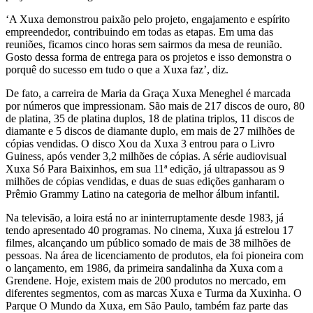
‘A Xuxa demonstrou paixão pelo projeto, engajamento e espírito
empreendedor, contribuindo em todas as etapas. Em uma das
reuniões, ficamos cinco horas sem sairmos da mesa de reunião.
Gosto dessa forma de entrega para os projetos e isso demonstra o
porquê do sucesso em tudo o que a Xuxa faz’, diz.
De fato, a carreira de Maria da Graça Xuxa Meneghel é marcada
por números que impressionam. São mais de 217 discos de ouro, 80
de platina, 35 de platina duplos, 18 de platina triplos, 11 discos de
diamante e 5 discos de diamante duplo, em mais de 27 milhões de
cópias vendidas. O disco Xou da Xuxa 3 entrou para o Livro
Guiness, após vender 3,2 milhões de cópias. A série audiovisual
Xuxa Só Para Baixinhos, em sua 11ª edição, já ultrapassou as 9
milhões de cópias vendidas, e duas de suas edições ganharam o
Prêmio Grammy Latino na categoria de melhor álbum infantil.
Na televisão, a loira está no ar ininterruptamente desde 1983, já
tendo apresentado 40 programas. No cinema, Xuxa já estrelou 17
filmes, alcançando um público somado de mais de 38 milhões de
pessoas. Na área de licenciamento de produtos, ela foi pioneira com
o lançamento, em 1986, da primeira sandalinha da Xuxa com a
Grendene. Hoje, existem mais de 200 produtos no mercado, em
diferentes segmentos, com as marcas Xuxa e Turma da Xuxinha. O
Parque O Mundo da Xuxa, em São Paulo, também faz parte das