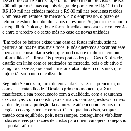
De acordo com Semenzato, o faturamento médio previsto é de R$
200 mil, por mês, nas capitais de grande porte, entre R$ 120 mil e
R$ 150 mil nas cidades médias e R$ 80 mil nas pequenas regiões.
Com base em estudos de mercado, diz o empresário, o prazo de
retorno é estimado entre dois anos e três anos. Segundo ele, o ponto
de equilíbrio é alcançado de forma imediata nos casos de conversão
e entre o terceiro e o sexto mês no caso de novas unidades.
‘Em todos os bairros existe uma casa de festas infantis, seja na
periferia ou nos bairros mais ricos. E nós queremos abocanhar esse
mercado e consolidar o setor, que ainda não é maduro e tem muita
informalidade’, afirma. Os preços praticados pela Casa X, diz ele,
estarão em linha com os praticados no mercado, pois o objetivo é
atingir a classe aspiracional – maioria absoluta em consumo, que
hoje está ‘sonhando e realizando’.
Segundo Semenzato, um diferencial da Casa X é a preocupação
com a sustentabilidade. ‘Desde o primeiro momento, a Xuxa
manifestou a sua preocupação com a qualidade, com a segurança
das crianças, com a construção da marca, com as questões do meio
ambiente, com a proteção da natureza e até em como termos um
negócio ecologicamente correto. Claro que, tudo isso, sempre
tratado com equilíbrio, pois, nem sempre, conseguimos viabilizar
todas as ideias por razões de custos para quem vai operar o negócio
na ponta’, afirma.