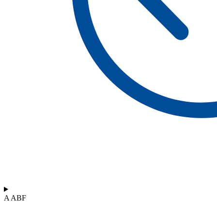
A ABF