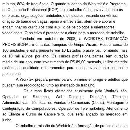
mínimo, 80% de freqüência. O grande sucesso da Worktek é o Programa
de Orientação Profissional (POP), cujo trabalho é desenvolvido junto às
empresas, organizações, entidades e sindicatos, visando convênios,
criação de banco de vagas, apoio a entrevistas, além de elaborar e
encaminhar os currículos com auxílio de psicólogos e orientadores
vocacionais. O objetivo é prospectar o aluno para o mercado de trabalho.
Fundada em outubro de 2003, a WORKTEK FORMAÇÃO
PROFISSIONAL é uma das franquias do Grupo Wizard. Possui cerca de
100 unidades e está presente em 10 Estados brasileiros, formando mais
de 10 mil alunos por ano. Os cursos profissionalizantes têm duração
média de um ano, com investimento de R$ 89,00 mensais, utiliza material
didático de qualidade e ferramentas para o desenvolvimento pessoal e
profissional.
A Worktek prepara jovens para o primeiro emprego e adultos que
buscam sua recolocação junto ao mercado de trabalho.
Os cursos livres oferecidos atualmente pela Worktek são:
Operador de Sistemas, Web Designer, Digitação, Técnicas
Administrativas, Técnicas de Vendas e Comerciais (Cetac), Montagem e
Configuração de Computadores, Operador de Telemarketing, Atendimento
ao Cliente e Curso de Cabeleireiro, que será lançado no mercado em
junho.
O trabalho e missão da Worktek é a formação de profissional com